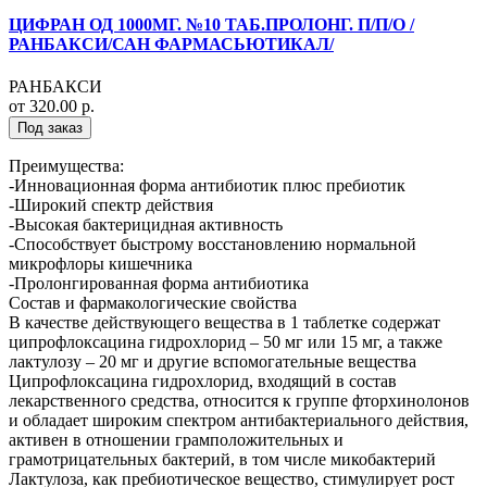
ЦИФРАН ОД 1000МГ. №10 ТАБ.ПРОЛОНГ. П/П/О /
РАНБАКСИ/САН ФАРМАСЬЮТИКАЛ/
РАНБАКСИ
от 320.00 р.
Под заказ
Преимущества:
-Инновационная форма антибиотик плюс пребиотик
-Широкий спектр действия
-Высокая бактерицидная активность
-Способствует быстрому восстановлению нормальной
микрофлоры кишечника
-Пролонгированная форма антибиотика
Состав и фармакологические свойства
В качестве действующего вещества в 1 таблетке содержат
ципрофлоксацина гидрохлорид – 50 мг или 15 мг, а также
лактулозу – 20 мг и другие вспомогательные вещества
Ципрофлоксацина гидрохлорид, входящий в состав
лекарственного средства, относится к группе фторхинолонов
и обладает широким спектром антибактериального действия,
активен в отношении грамположительных и
грамотрицательных бактерий, в том числе микобактерий
Лактулоза, как пребиотическое вещество, стимулирует рост