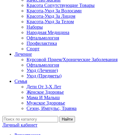
Красота Сопутствующие Товары
Красота-Уход За Волосами
Красота-Уход За Лицом
Красота-Уход За Телом
Наборы
Народная Медицина
Офтальмология
Профилактика
Спорт
Лечение
Курсовой Прием/Хронические Заболевания
Офтальмология
Уход (Лечение)
Уход (Предметы)
Семья
Дети От 3-Х Лет
Женское Здоровье
Мама И Малыш
Мужское Здоровье
Сезон, Импульс, Травма
Найти
Личный кабинет