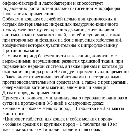
бифидо-бактерий и лактобактерий и способствует
подавлению роста потенциально патогенной микрофлоры
Показания к применению
Собакам и кошкам с лечебной целью при хронических и
острых бактериальных инфекциях желудочно-кишечного
тракта, желчных путей, органов дыхания, мочеполовой
системы, кожи и мягких тканей, костей и суставов, а также
при вторичных инфекциях на фоне вирусных заболеваний,
возбудители которых чувствительны к ципрофлоксацину
Противопоказания
Самкам в период беременности и лактации, животным с
выраженными нарушениями развития хрящевой ткани, при
поражениях нервной системы, а также щенкам и котятам до
окончания периода роста Не следует применять одновременно
с бактериостатическими антибиотиками и нестероидными
противовоспалительными средствами, а также с препаратами,
содержащими катионы магния, алюминия и кальция
Дозы и порядок применения
Применяют животным индивидуально перорально один раз в
сутки на протяжении 3-5 дней в следующих дозах:
• кошкам и собакам мелких пород – 1 таблетка на 3 кг массы
животного
«Ципровет таблетки для кошек и собак мелких пород»;
• собакам средних и крупных пород – 1 таблетка на 10 кг
массы животного «Ципровет таблетки для собак»