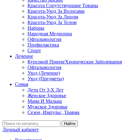
Красота Сопутствующие Товары
Красота-Уход За Волосами
Красота-Уход За Лицом
Красота-Уход За Телом
Наборы
Народная Медицина
Офтальмология
Профилактика
Спорт
Лечение
Курсовой Прием/Хронические Заболевания
Офтальмология
Уход (Лечение)
Уход (Предметы)
Семья
Дети От 3-Х Лет
Женское Здоровье
Мама И Малыш
Мужское Здоровье
Сезон, Импульс, Травма
Найти
Личный кабинет