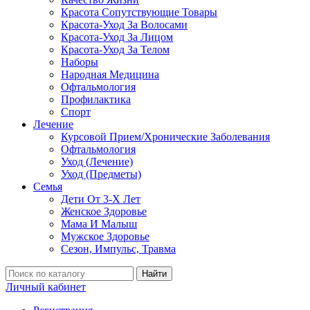
Красота Сопутствующие Товары
Красота-Уход За Волосами
Красота-Уход За Лицом
Красота-Уход За Телом
Наборы
Народная Медицина
Офтальмология
Профилактика
Спорт
Лечение
Курсовой Прием/Хронические Заболевания
Офтальмология
Уход (Лечение)
Уход (Предметы)
Семья
Дети От 3-Х Лет
Женское Здоровье
Мама И Малыш
Мужское Здоровье
Сезон, Импульс, Травма
Найти
Личный кабинет