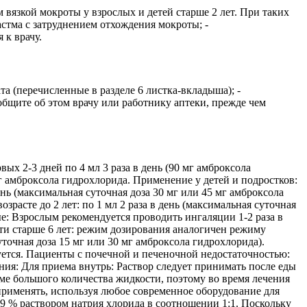
вязкой мокроты у взрослых и детей старше 2 лет. При таких
 астма с затруднением отхождения мокроты; -
 к врачу.
а (перечисленные в разделе 6 листка-вкладыша); -
общите об этом врачу или работнику аптеки, прежде чем
ых 2-3 дней по 4 мл 3 раза в день (90 мг амброксола
 мг амброксола гидрохлорида. Применение у детей и подростков:
ень (максимальная суточная доза 30 мг или 45 мг амброксола
озрасте до 2 лет: по 1 мл 2 раза в день (максимальная суточная
ые: Взрослым рекомендуется проводить ингаляции 1-2 раза в
ети старше 6 лет: режим дозирования аналогичен режиму
уточная доза 15 мг или 30 мг амброксола гидрохлорида).
уется. Пациенты с почечной и печеночной недостаточностью:
ия: Для приема внутрь: Раствор следует принимать после еды
ме большого количества жидкости, поэтому во время лечения
применять, используя любое современное оборудование для
9 % раствором натрия хлорида в соотношении 1:1. Поскольку