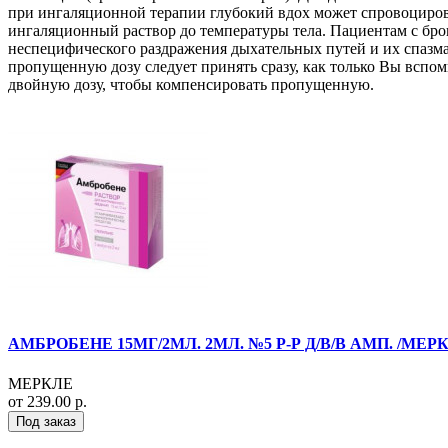
при ингаляционной терапии глубокий вдох может спровоциров
ингаляционный раствор до температуры тела. Пациентам с бр
неспецифического раздражения дыхательных путей и их спазма.
пропущенную дозу следует принять сразу, как только Вы вспо
двойную дозу, чтобы компенсировать пропущенную.
АМБРОБЕНЕ 15МГ/2МЛ. 2МЛ. №5 Р-Р Д/В/В АМП. /МЕР
МЕРКЛЕ
от 239.00 р.
Под заказ