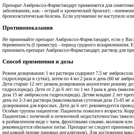
Препарат Амброксол-Фармстандарт применяется для симптомати
заболеваниях, как: - острый и хронический бронхит; - пневмон
бронхоэктатическая болезнь. Если улучшение не наступило или 
Противопоказания
Не принимайте препарат Амброксол-Фармстандарт, если у Вас: 
беременность (I триместр); - период грудного вскармливания.
принимать препарат Амброксол-Фармстандарт, раствор для при
Способ применения и дозы
Режим дозирования: 1 мл раствора содержит 7,5 мг амброксола 
гидрохлорида в сутки), затем по 4 мл 2 раза в день (60 мг ам
Дети старше 12 лет: режим дозирования аналогичен режиму дозир
гидрохлорида). Дети от 2 до 6 лет: по 1 мл 3 раза в день (макси
доза 15 мг амброксола гидрохлорида). Детям младше 2 лет пре
день по 2-3 мл раствора (максимальная суточная доза 15-45 мг
дозирования для взрослых. Дети до 6 лет: рекомендуется провод
Особые группы пациентов: Пациенты пожилого возраста: Корре
Пациентам с почечной и печеночной недостаточностью тяжелой
в разбавленном виде с чаем, фруктовыми соками, молоком или
рекомендуется обильное питье. Препарат не следует принимат
ингаляций (кроме паровых ингаляторов). Для достижения макс