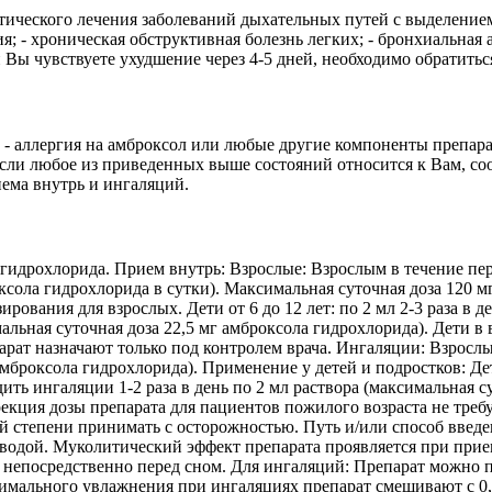
ческого лечения заболеваний дыхательных путей с выделением 
ия; - хроническая обструктивная болезнь легких; - бронхиальная
Вы чувствуете ухудшение через 4-5 дней, необходимо обратиться
- аллергия на амброксол или любые другие компоненты препарат
 Если любое из приведенных выше состояний относится к Вам, со
ема внутрь и ингаляций.
гидрохлорида. Прием внутрь: Взрослые: Взрослым в течение перв
броксола гидрохлорида в сутки). Максимальная суточная доза 120
ования для взрослых. Дети от 6 до 12 лет: по 2 мл 2-3 раза в д
мальная суточная доза 22,5 мг амброксола гидрохлорида). Дети в в
парат назначают только под контролем врача. Ингаляции: Взросл
 амброксола гидрохлорида). Применение у детей и подростков: Д
ить ингаляции 1-2 раза в день по 2 мл раствора (максимальная с
кция дозы препарата для пациентов пожилого возраста не треб
 степени принимать с осторожностью. Путь и/или способ введен
 водой. Муколитический эффект препарата проявляется при прие
ь непосредственно перед сном. Для ингаляций: Препарат можно 
имального увлажнения при ингаляциях препарат смешивают с 0,