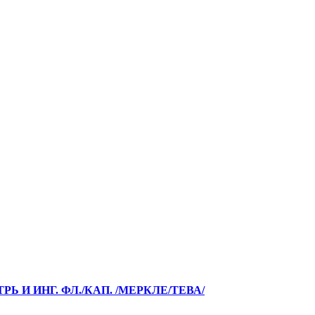
РЬ И ИНГ. ФЛ./КАП. /МЕРКЛЕ/ТЕВА/