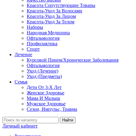
Красота Сопутствующие Товары
Красота-Уход За Волосами
Красота-Уход За Лицом
Красота-Уход За Телом
Наборы
Народная Медицина
Офтальмология
Профилактика
Спорт
Лечение
Курсовой Прием/Хронические Заболевания
Офтальмология
Уход (Лечение)
Уход (Предметы)
Семья
Дети От 3-Х Лет
Женское Здоровье
Мама И Малыш
Мужское Здоровье
Сезон, Импульс, Травма
Найти
Личный кабинет