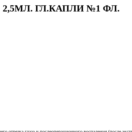
2,5МЛ. ГЛ.КАПЛИ №1 ФЛ.
о отрезка глаза и послеоперационного воспаления (после экстр