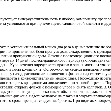
исутствует гиперчувствительность к любому компоненту препар
ита усиливаются при приеме ацетилсалициловой кислоты и друг
а в конъюнктивальный мешок два раза в день в течение не боле
ции по применению. Если пропуск дозы лекарственного препарата
енсации пропущенной дозы. Лечение послеоперационного воспален
ие первых 14 дней послеоперационного периода (включая день 
в день. Курс лечения определяется врачом в зависимости от тяжес
н и снять колпачок. 2. Осторожно, не касаясь пальцами након
голову назад, расположить наконечник флакона над глазом и ук
о препарата в конъюнктивальный мешок глаза. Необходимо избег
лакон и закрыть вращающими движениями по часовой стрелке. По
трелки открыть флакон с помощью упора и снять колпачок. 3. О
зад, установить упор на веко так, чтобы наконечник флакона нах
горлышка флакона, надеть колпачок на флакон и закрыть вращаю
и этого срока препарат следует выбросить. При видимых повреж