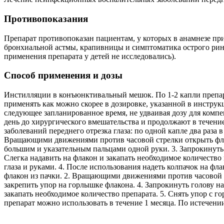
Противопоказания
Препарат противопоказан пациентам, у которых в анамнезе пр
бронхиальной астмы, крапивницы и симптоматика острого рин
применения препарата у детей не исследовались).
Способ применения и дозы
Инстилляции в конъюнктивальный мешок. По 1-2 капли препарат
применять как можно скорее в дозировке, указанной в инструк
следующее запланированное время, не удваивая дозу для комп
день до хирургического вмешательства и продолжают в течен
заболеваний переднего отрезка глаза: по одной капле два раза 
Вращающими движениями против часовой стрелки открыть флако
большим и указательным пальцами одной руки. 3. Запрокинуть 
Слегка надавить на флакон и закапать необходимое количеств
глаза и руками. 4. После использования надеть колпачок на ф
флакон из пачки. 2. Вращающими движениями против часовой с
закрепить упор на горлышке флакона. 4. Запрокинуть голову на
закапать необходимое количество препарата. 5. Снять упор с 
препарат можно использовать в течение 1 месяца. По истечени