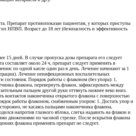
ата. Препарат противопоказан пациентам, у которых приступы
их НПВП. Возраст до 18 лет (безопасность и эффективность
е 15 дней. В случае пропуска дозы препарата его следует
 составляет около 24 ч, препарат следует применять в
ия: по одной капле один раз в день. Лечение начинают за 1
операции). Лечение неинфекционных воспалительных
ти состояния. Порядок работы с флаконом (без упора): 1.
ечника флакона, перевернуть флакон, зафиксировать между
азательным пальцем другой руки оттянуть нижнее веко вниз.
ать контактов наконечника открытого флакона с поверхностью
рядок работы флаконом, снабженным упором: 1. Достать упор и
сторожно, не касаясь пальцами наконечника флакона,
одился напротив глазного яблока, слегка надавить на флакон и
щими движениями по часовой стрелке. После вскрытия флакона
дениях флакона применять препарат не следует.