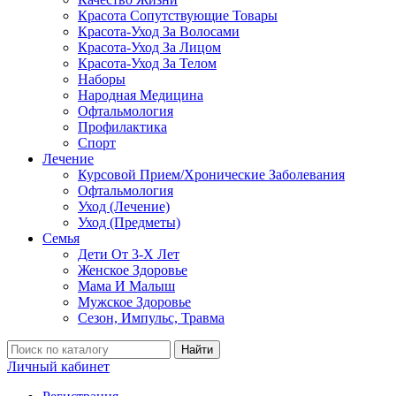
Красота Сопутствующие Товары
Красота-Уход За Волосами
Красота-Уход За Лицом
Красота-Уход За Телом
Наборы
Народная Медицина
Офтальмология
Профилактика
Спорт
Лечение
Курсовой Прием/Хронические Заболевания
Офтальмология
Уход (Лечение)
Уход (Предметы)
Семья
Дети От 3-Х Лет
Женское Здоровье
Мама И Малыш
Мужское Здоровье
Сезон, Импульс, Травма
Найти
Личный кабинет