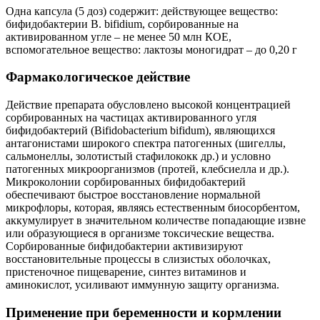
Одна капсула (5 доз) содержит: действующее вещество:
бифидобактерии B. bifidium, сорбированные на
активированном угле – не менее 50 млн КОЕ,
вспомогательное вещество: лактозы моногидрат – до 0,20 г
Фармакологическое действие
Действие препарата обусловлено высокой концентрацией
сорбированных на частицах активированного угля
бифидобактерий (Bifidobacterium bifidum), являющихся
антагонистами широкого спектра патогенных (шигеллы,
сальмонеллы, золотистый стафилококк др.) и условно
патогенных микроорганизмов (протей, клебсиелла и др.).
Микроколонии сорбированных бифидобактерий
обеспечивают быстрое восстановление нормальной
микрофлоры, которая, являясь естественным биосорбентом,
аккумулирует в значительном количестве попадающие извне
или образующиеся в организме токсические вещества.
Сорбированные бифидобактерии активизируют
восстановительные процессы в слизистых оболочках,
пристеночное пищеварение, синтез витаминов и
аминокислот, усиливают иммунную защиту организма.
Применение при беременности и кормлении