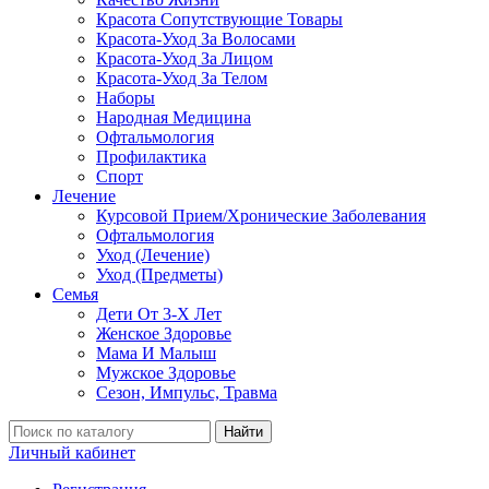
Красота Сопутствующие Товары
Красота-Уход За Волосами
Красота-Уход За Лицом
Красота-Уход За Телом
Наборы
Народная Медицина
Офтальмология
Профилактика
Спорт
Лечение
Курсовой Прием/Хронические Заболевания
Офтальмология
Уход (Лечение)
Уход (Предметы)
Семья
Дети От 3-Х Лет
Женское Здоровье
Мама И Малыш
Мужское Здоровье
Сезон, Импульс, Травма
Найти
Личный кабинет