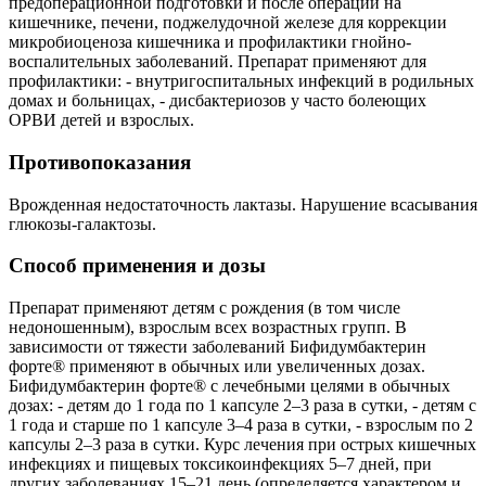
предоперационной подготовки и после операций на
кишечнике, печени, поджелудочной железе для коррекции
микробиоценоза кишечника и профилактики гнойно-
воспалительных заболеваний. Препарат применяют для
профилактики: - внутригоспитальных инфекций в родильных
домах и больницах, - дисбактериозов у часто болеющих
ОРВИ детей и взрослых.
Противопоказания
Врожденная недостаточность лактазы. Нарушение всасывания
глюкозы-галактозы.
Способ применения и дозы
Препарат применяют детям с рождения (в том числе
недоношенным), взрослым всех возрастных групп. В
зависимости от тяжести заболеваний Бифидумбактерин
форте® применяют в обычных или увеличенных дозах.
Бифидумбактерин форте® с лечебными целями в обычных
дозах: - детям до 1 года по 1 капсуле 2–3 раза в сутки, - детям с
1 года и старше по 1 капсуле 3–4 раза в сутки, - взрослым по 2
капсулы 2–3 раза в сутки. Курс лечения при острых кишечных
инфекциях и пищевых токсикоинфекциях 5–7 дней, при
других заболеваниях 15–21 день (определяется характером и