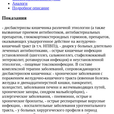
Аналоги
Подробное описание
Показания
- дисбактериозы кишечника различной этиологии (а также
вызванные приемом антибиотиков, антибактериальных
препаратов, глюкокортикостероидных гормонов, препаратов,
оказывающих ульцерогенное действие на желудочно-
кишечный тракт (в т.ч. НПВП)), - диарея у больных длительно
леченных антибиотиками, - острые кишечные инфекции
установленной (шигеллез, сальмонеллез, стафилококковый
энтероколит, ротавирусная инфекция) и неустановленной
этиологии, - пищевые токсикоинфекции. В составе
комплексной терапии заболеваний, сопровождающихся
дисбактериозом кишечника: - хронические заболевания с
поражением желудочно-кишечного тракта (язвенная болезнь
желудка и двенадцатиперстной кишки, панкреатит,
холецистит, заболевания печени и желчевыводящих путей,
хронические запоры, синдром мальабсорбции), -
аллергические заболевания, - пневмонии, острые и
хронические бронхиты, - острые респираторные вирусные
инфекции, - воспалительные заболевания урогенитального
тракта, - у больных хирургического профиля в период