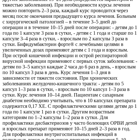
тяжестью заболевания). При необходимости курсы лечения
можно повторить 2–3 раза, каждый курс проводится через
месяц после окончания предыдущего курса лечения. Больным
с хирургической патологией – в течение 3–5 дней до
операции и в течение 10–15 дней после операции: - детям до 1
года по 1 капсуле 3 раза в сутки, - детям с 1 года и старше по 1
капсуле 3–4 раза в сутки, - взрослым по 2 капсулы 3 раза в
сутки. Бифидумбактерин форте® с лечебными целями в
увеличенных дозах применяют детям с 1 года и взрослым.
При острой кишечной инфекции и острой респираторной
вирусной инфекции применяют с первых суток заболевания: -
детям по 3–5 капсул каждые 2 часа до 6 раз в день, - взрослым
по 10 капсул 3 раза в день. Курс лечения 1–3 дня в
зависимости от тяжести состояния. При хронических
заболеваниях желудочно-кишечного тракта: - детям по 5
капсул 1–3 раза в сутки, - взрослым по 10 капсул 1–3 раза в
сутки. Курс лечения 10–14 дней. Пациентам с сахарным
диабетом необходимо учитывать, что в 10 капсулах препарата
содержится 0,17 ХЕ. С профилактическими целями детям до 1
года по 1 капсуле 1 раз в сутки. Другим возрастным
категориям по 1–2 капсулы 1–2 раза в сутки. Для
профилактики дисбактериозов у часто болеющих ОРВИ детей
и взрослых препарат применяют 10–15 дней 2–3 раза в год.
Для профилактики внутригоспитальных инфекций в
родильных домах и больницах препарат применяют 5–10