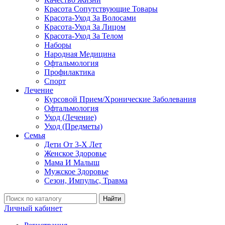
Красота Сопутствующие Товары
Красота-Уход За Волосами
Красота-Уход За Лицом
Красота-Уход За Телом
Наборы
Народная Медицина
Офтальмология
Профилактика
Спорт
Лечение
Курсовой Прием/Хронические Заболевания
Офтальмология
Уход (Лечение)
Уход (Предметы)
Семья
Дети От 3-Х Лет
Женское Здоровье
Мама И Малыш
Мужское Здоровье
Сезон, Импульс, Травма
Найти
Личный кабинет