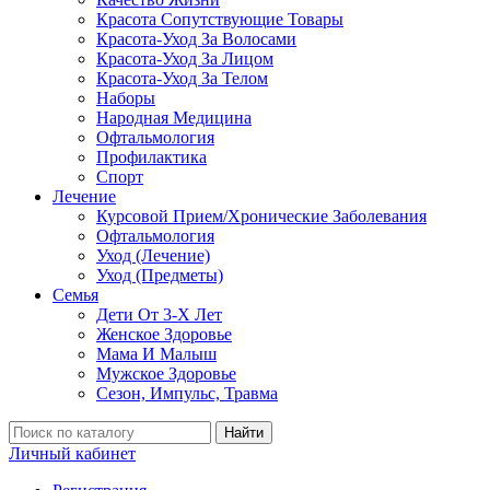
Красота Сопутствующие Товары
Красота-Уход За Волосами
Красота-Уход За Лицом
Красота-Уход За Телом
Наборы
Народная Медицина
Офтальмология
Профилактика
Спорт
Лечение
Курсовой Прием/Хронические Заболевания
Офтальмология
Уход (Лечение)
Уход (Предметы)
Семья
Дети От 3-Х Лет
Женское Здоровье
Мама И Малыш
Мужское Здоровье
Сезон, Импульс, Травма
Найти
Личный кабинет