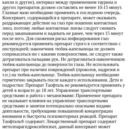
капли и другие), интервал между применением таурина и
других препаратов должен составлять не менее 10-15 минут.
Глазные мази необходимо применять в последнюю очередь.
Консервант, содержащийся в препарате, может оказывать
раздражающее действие на глаз при ношении контактных
линз, поэтому любые контактные линзы следует снимать
перед закапыванием и надевать не ранее, чем через 15 минут
после него. Для снижения риска инфицирования глаз
рекомендуется применять препарат строго в соответствии с
инструкцией; наконечник тюбик-капельницы не должен
соприкасаться ни с какими поверхностями, не следует также
дотрагиваться пальцами рук. Не дотрагиваться наконечником
тюбик-капельницы до поверхности глаза. Не использовать
препарат при наличии повреждений (проколов, надрезов и
т.п.) на тюбик-капельнице. Тюбик-капельницу необходимо
герметично закрывать после каждого использования. Дети и
подростки: Препарат Таофталь не рекомендуется применять у
детей в возрасте до 18 лет. Управление транспортными
средствами и работа с механизмами: Применение препарата
не оказывает влияния на управление транспортными
средствами и занятия потенциально опасными видами
деятельности, требующими повышенной концентрации
внимания и быстроты психомоторных реакций. Препарат
Таофталь® содержит: Лекарственный препарат содержит
метилпарагидроксибензоат, данный консервант может