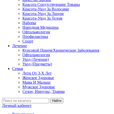
Красота Сопутствующие Товары
Красота-Уход За Волосами
Красота-Уход За Лицом
Красота-Уход За Телом
Наборы
Народная Медицина
Офтальмология
Профилактика
Спорт
Лечение
Курсовой Прием/Хронические Заболевания
Офтальмология
Уход (Лечение)
Уход (Предметы)
Семья
Дети От 3-Х Лет
Женское Здоровье
Мама И Малыш
Мужское Здоровье
Сезон, Импульс, Травма
Найти
Личный кабинет