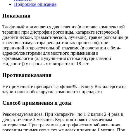
Подробное описание
Показания
Таофталь® применяется для лечения (в составе комплексной
терапии) при дистрофии роговицы, катаракте (старческой,
диабетической, травматической, лучевой), травме роговицы (в
качестве стимулятора репаративных процессов); при
первичной открытоугольной глаукоме (в сочетании с бета-
адреноблокаторами для местного применения в
офтальмологии (для улучшения оттока внутриглазной
жидкости)) у взрослых в возрасте от 18 лет.
Противопоказания
Не применяйте препарат Таофталь®: - если у Вас аллергия на
таурин или любые другие компоненты препарата.
Способ применения и дозы
Рекомендуемая доза: При катаракте - по 1-2 капли 2-4 раза в
день в течение 3 месяцев. Курс повторяют с месячным
интервалом. При травмах и дистрофических заболеваниях
роговицы применяют в тех же дозах в течение 1 месяца. При