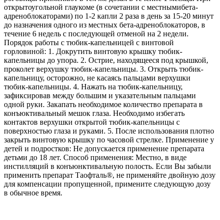
открытоугольной глаукоме (в сочетании с местнымибета-
адреноблокаторами) по 1-2 капли 2 раза в день за 15-20 минут
до назначения одного из местных бета-адреноблокаторов, в
течение 6 недель с последующей отменой на 2 недели.
Порядок работы с тюбик-капельницей с винтовой
горловиной: 1. Докрутить винтовую крышку тюбик-
капельницы до упора. 2. Острие, находящееся под крышкой,
проколет верхушку тюбик-капельницы. 3. Открыть тюбик-
капельницу, осторожно, не касаясь пальцами верхушки
тюбик-капельницы. 4. Нажать на тюбик-капельницу,
зафиксировав между большим и указательным пальцами
одной руки. Закапать необходимое количество препарата в
конъюктивальный мешок глаза. Необходимо избегать
контактов верхушки открытой тюбик-капельницы с
поверхностью глаза и руками. 5. После использования плотно
закрыть винтовую крышку по часовой стрелке. Применение у
детей и подростков: Не допускается применение препарата
детьми до 18 лет. Способ применения: Местно, в виде
инстилляций в конъюнктивальную полость. Если Вы забыли
применить препарат Таофталь®, не применяйте двойную дозу
для компенсации пропущенной, примените следующую дозу
в обычное время.