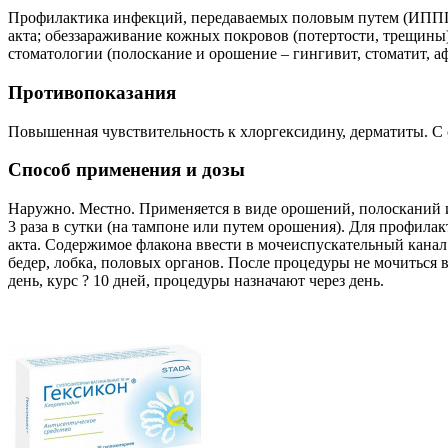
Профилактика инфекций, передаваемых половым путем (ИППП): 
акта; обеззараживание кожных покровов (потертости, трещины
стоматологии (полоскание и орошение – гингивит, стоматит, а
Противопоказания
Повышенная чувствительность к хлоргексидину, дерматиты. С 
Способ применения и дозы
Наружно. Местно. Применяется в виде орошений, полосканий и
3 раза в сутки (на тампоне или путем орошения). Для профила
акта. Содержимое флакона ввести в мочеиспускательный канал:
бедер, лобка, половых органов. После процедуры не мочиться в
день, курс ? 10 дней, процедуры назначают через день.