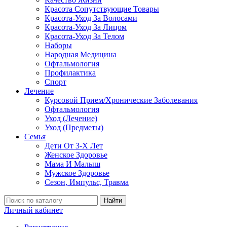
Красота Сопутствующие Товары
Красота-Уход За Волосами
Красота-Уход За Лицом
Красота-Уход За Телом
Наборы
Народная Медицина
Офтальмология
Профилактика
Спорт
Лечение
Курсовой Прием/Хронические Заболевания
Офтальмология
Уход (Лечение)
Уход (Предметы)
Семья
Дети От 3-Х Лет
Женское Здоровье
Мама И Малыш
Мужское Здоровье
Сезон, Импульс, Травма
Найти
Личный кабинет