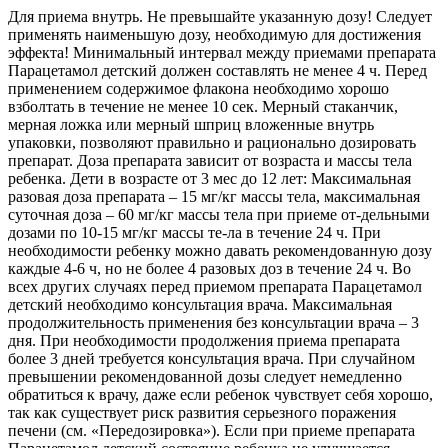
Для приема внутрь. Не превышайте указанную дозу! Следует
применять наименьшую дозу, необходимую для достижения
эффекта! Минимальный интервал между приемами препарата
Парацетамол детский должен составлять не менее 4 ч. Перед
применением содержимое флакона необходимо хорошо
взболтать в течение не менее 10 сек. Мерный стаканчик,
мерная ложка или мерный шприц вложенные внутрь
упаковки, позволяют правильно и рационально дозировать
препарат. Доза препарата зависит от возраста и массы тела
ребенка. Дети в возрасте от 3 мес до 12 лет: Максимальная
разовая доза препарата – 15 мг/кг массы тела, максимальная
суточная доза – 60 мг/кг массы тела при приеме от-дельными
дозами по 10-15 мг/кг массы те-ла в течение 24 ч. При
необходимости ребенку можно давать рекомендованную дозу
каждые 4-6 ч, но не более 4 разовых доз в течение 24 ч. Во
всех других случаях перед приемом препарата Парацетамол
детский необходимо консультация врача. Максимальная
продолжительность применения без консультации врача – 3
дня. При необходимости продолжения приема препарата
более 3 дней требуется консультация врача. При случайном
превышении рекомендованной дозы следует немедленно
обратиться к врачу, даже если ребенок чувствует себя хорошо,
так как существует риск развития серьезного поражения
печени (см. «Передозировка»). Если при приеме препарата