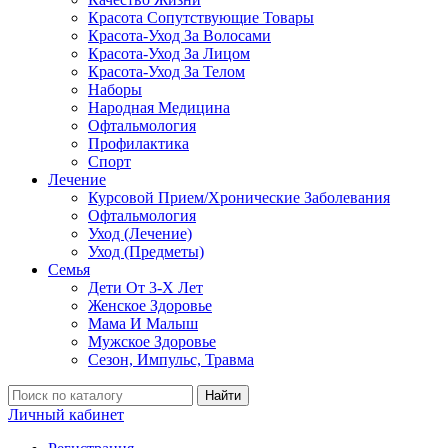
Красота Сопутствующие Товары
Красота-Уход За Волосами
Красота-Уход За Лицом
Красота-Уход За Телом
Наборы
Народная Медицина
Офтальмология
Профилактика
Спорт
Лечение
Курсовой Прием/Хронические Заболевания
Офтальмология
Уход (Лечение)
Уход (Предметы)
Семья
Дети От 3-Х Лет
Женское Здоровье
Мама И Малыш
Мужское Здоровье
Сезон, Импульс, Травма
Найти
Личный кабинет