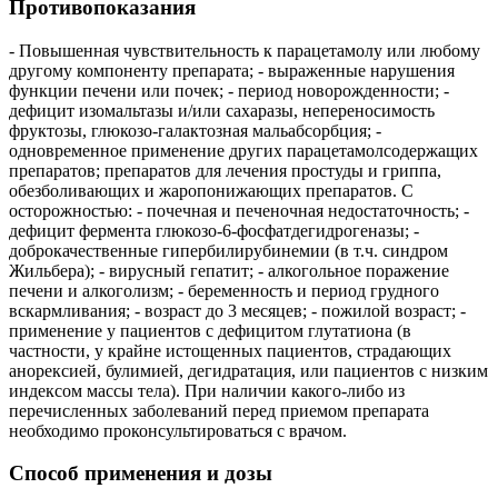
Противопоказания
- Повышенная чувствительность к парацетамолу или любому
другому компоненту препарата; - выраженные нарушения
функции печени или почек; - период новорожденности; -
дефицит изомальтазы и/или сахаразы, непереносимость
фруктозы, глюкозо-галактозная мальабсорбция; -
одновременное применение других парацетамолсодержащих
препаратов; препаратов для лечения простуды и гриппа,
обезболивающих и жаропонижающих препаратов. С
осторожностью: - почечная и печеночная недостаточность; -
дефицит фермента глюкозо-6-фосфатдегидрогеназы; -
доброкачественные гипербилирубинемии (в т.ч. синдром
Жильбера); - вирусный гепатит; - алкогольное поражение
печени и алкоголизм; - беременность и период грудного
вскармливания; - возраст до 3 месяцев; - пожилой возраст; -
применение у пациентов с дефицитом глутатиона (в
частности, у крайне истощенных пациентов, страдающих
анорексией, булимией, дегидратация, или пациентов с низким
индексом массы тела). При наличии какого-либо из
перечисленных заболеваний перед приемом препарата
необходимо проконсультироваться с врачом.
Способ применения и дозы