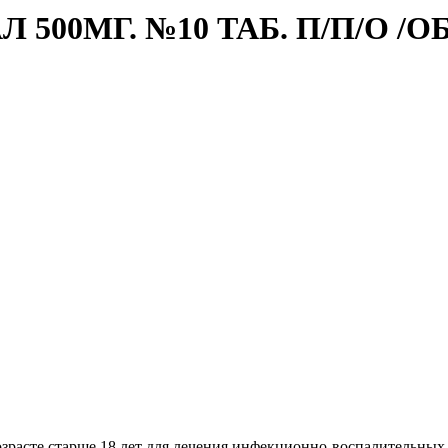
500МГ. №10 ТАБ. П/П/О /
озрасте старше 18 лет для лечения инфекционно-воспалительны