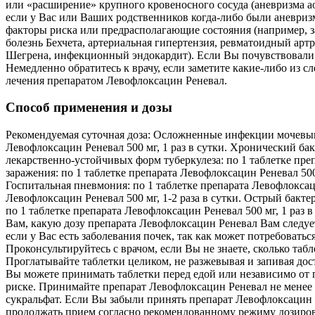
или «расширение» крупного кровеносного сосуда (аневризма аор
если у Вас или Ваших родственников когда-либо были аневризм
факторы риска или предрасполагающие состояния (например, з
болезнь Бехчета, артериальная гипертензия, ревматоидный артр
Шегрена, инфекционный эндокардит). Если Вы почувствовали в
Немедленно обратитесь к врачу, если заметите какие-либо из
лечения препаратом Левофлоксацин Реневал.
Способ применения и дозы
Рекомендуемая суточная доза: Осложненные инфекции мочевывод
Левофлоксацин Реневал 500 мг, 1 раз в сутки. Хронический бак
лекарственно-устойчивых форм туберкулеза: по 1 таблетке пре
заражения: по 1 таблетке препарата Левофлоксацин Реневал 500 
Госпитальная пневмония: по 1 таблетке препарата Левофлоксац
Левофлоксацин Реневал 500 мг, 1-2 раза в сутки. Острый бакте
по 1 таблетке препарата Левофлоксацин Реневал 500 мг, 1 раз 
Вам, какую дозу препарата Левофлоксацин Реневал Вам следует 
если у Вас есть заболевания почек, так как может потребовать
Проконсультируйтесь с врачом, если Вы не знаете, сколько та
Проглатывайте таблетки целиком, не разжевывая и запивая доста
Вы можете принимать таблетки перед едой или независимо от 
риске. Принимайте препарат Левофлоксацин Реневал не менее ч
сукральфат. Если Вы забыли принять препарат Левофлоксацин Р
продолжать прием согласно рекомендованному режиму дозиров