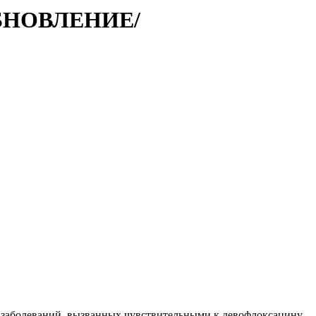
ОБНОВЛЕНИЕ/
х заболеваний, вызванных чувствительными к левофлоксацину