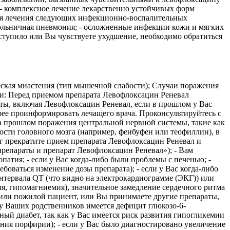
- комплексное лечение лекарственно устойчивых форм
 Для лечения следующих инфекционно-воспалительных
больничная пневмония; - осложненные инфекции кожи и мягких
аступило или Вы чувствуете ухудшение, необходимо обратиться
ская миастения (тип мышечной слабости); Случаи поражения
ти: Перед приемом препарата Левофлоксацин Реневал
ы, включая Левофлоксацин Реневал, если в прошлом у Вас
рее проинформировать лечащего врача. Проконсультируйтесь с
 в прошлом поражения центральной нервной системы, такие как
сти головного мозга (например, фенбуфен или теофиллин), в
г прекратите прием препарата Левофлоксацин Реневал и
препараты и препарат Левофлоксацин Реневал»); - Вам
патия; - если у Вас когда-либо были проблемы с печенью; -
боваться изменение дозы препарата); - если у Вас когда-либо
нтервала QT (что видно на электрокардиограмме (ЭКГ)) или
я, гипомагниемия), значительное замедление сердечного ритма
 или пожилой пациент, или Вы принимаете другие препараты,
 у Ваших родственников имеется дефицит глюкозо-6-
ный диабет, так как у Вас имеется риск развития гипогликемии
ения порфирии); - если у Вас было диагностировано увеличение