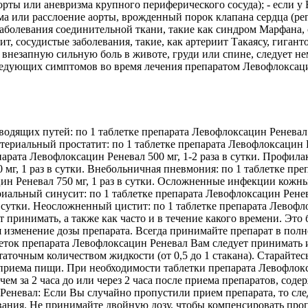
ты или аневризма крупного периферического сосуда); - если у В
а или расслоение аорты, врожденный порок клапана сердца (рег
аболевания соединительной ткани, такие как синдром Марфана, 
ит, сосудистые заболевания, такие, как артериит Такаясу, гига
незапную сильную боль в животе, груди или спине, следует не
 следующих симптомов во время лечения препаратом Левофлоксац
ящих путей: по 1 таблетке препарата Левофлоксацин Реневал 50
териальный простатит: по 1 таблетке препарата Левофлоксацин Р
парата Левофлоксацин Реневал 500 мг, 1-2 раза в сутки. Профил
мг, 1 раз в сутки. Внебольничная пневмония: по 1 таблетке преп
ин Реневал 750 мг, 1 раз в сутки. Осложненные инфекции кожных
риальный синусит: по 1 таблетке препарата Левофлоксацин Ренева
в сутки. Неосложненный цистит: по 1 таблетке препарата Левофло
принимать, а также как часто и в течение какого времени. Это 
ся изменение дозы препарата. Всегда принимайте препарат в пол
блеток препарата Левофлоксацин Реневал Вам следует принимать 
точным количеством жидкости (от 0,5 до 1 стакана). Старайтесь 
приема пищи. При необходимости таблетки препарата Левофлокс
ем за 2 часа до или через 2 часа после приема препаратов, со
еневал: Если Вы случайно пропустили прием препарата, то след
ания. Не принимайте двойную дозу, чтобы компенсировать про