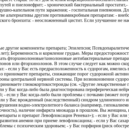
тей и пиелонефрит; - хронический бактериальный простатит,- 
оздушно-капельном пути заражения; - госпитальная пневмония.
стве альтернативы другим противамикробным препаратам: - вне
еского бронхита: - неосложненный цистит. Если улучшение не н
ые другие компоненты препарата; Эпилепсия; Псевдопаралитиче
 лет); Беременность и кормление грудью. Меры предосторожнос
ать фторхинолоновые/хинолоновые антибактериальные препарат
онов или фторхинолонов. В этом случае следует как можно ско
: - если у Вас есть предрасположенность к судорогам, имелись
но принимаете препараты, снижающие порог судорожной активно
ороны центральной нервной системы. При возникновении судоро
ы принимаете глюкокортикостероиды (см. «Другие лекарственные 
сли у Вас когда-либо была диагностирована периферическая нейро
 - если у Вас когда-либо были проблемы с почками (может потре
сли у Вас врожденный (наследственный) синдром удлиненного и
арушения водно-электролитного баланса (например, гипокалиеми
точность), наличие инфаркта миокарда в прошлом. Вы женщина,
параты и препарат Левофлоксацин Реневал»); - если у Вас или
развития анемии при приеме левофлоксацина; - если у Вас сахар
облемы с психическим здоровьем; - у Вас порфирия (риск обостр