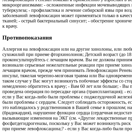
микроорганизмами: - осложненные инфекции мочевыводящих пу
туберкулеза; - профилактика и лечение сибирской язвы при в
заболеваний левофлоксацин может применяться только в каче
тканей; - острый бактериальный синусит; - обострение хронич
к врачу.
Противопоказания
Аллергия на левофлоксацин или на другие хинолоны, или люб
сухожилий при приеме фторхинолонов; Детский возраст (до 18
проконсультируйтесь с лечащим врачом. Вы не должны приним
возникали серьезные нежелательные реакции при приеме хинол
лечащим врачом, прежде чем принимать Левофлоксацин Реневал
инсульт, тяжелая черепно-мозговая травма или Вы одновремен
таком случае у Вас могут возникнуть побочные эффекты со ст
немедленно обратитесь к врачу; - Вам 60 лет или больше; - В
проведена операция по пересадке органа (трансплантация); - е
если у Вас когда-либо были проблемы с поджелудочной железой;
были проблемы с сердцем. Следует соблюдать осторожность, е
это наблюдалось у родственников в Вашей семье в прошлом; н
(брадикардия), нарушение функции сердца (сердечная недоста
вызывающие изменения на ЭКГ (см. «Другие лекарственные пре
фосфатдегидрогеназы, поскольку у Вас может возникнуть риск 
при приеме левофлоксацина;? - если у Вас когда-либо были пр