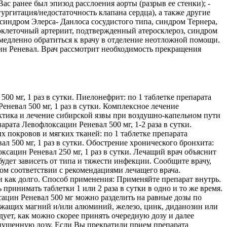
ас ранее был эпизод расслоения аорты (разрыв ее стенки); -
ургитация/недостаточность клапана сердца), а также другие
синдром Элерса- Данлоса сосудистого типа, синдром Тернера,
нтоклеточный артериит, подтвержденный атеросклероз, синдром
медленно обратиться к врачу в отделение неотложной помощи.
ин Реневал. Врач рассмотрит необходимость прекращения
0 мг, 1 раз в сутки. Пиелонефрит: по 1 таблетке препарата
еневал 500 мг, 1 раз в сутки. Комплексное лечение
актика и лечение сибирской язвы при воздушно-капельном пути
арата Левофлоксацин Реневал 500 мг, 1-2 раза в сутки.
 покровов и мягких тканей: по 1 таблетке препарата
л 500 мг, 1 раз в сутки. Обострение хронического бронхита:
ксацин Реневал 250 мг, 1 раз в сутки. Лечащий врач объяснит
будет зависеть от типа и тяжести инфекции. Сообщите врачу,
ном соответствии с рекомендациями лечащего врача.
и как долго. Способ применения: Применяйте препарат внутрь.
принимать таблетки 1 или 2 раза в сутки в одно и то же время.
ацин Реневал 500 мг можно разделить на равные дозы по
держащих магний и/или алюминий, железо, цинк, диданозин или
ует, как можно скорее принять очередную дозу и далее
пущенную дозу. Если Вы прекратили прием препарата