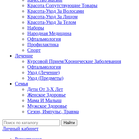
Красота Сопутствующие Товары
Красота-Уход За Волосами
Красота-Уход За Лицом
Красота-Уход За Телом
Наборы
Народная Медицина
Офтальмология
Профилактика
Спорт
Лечение
Курсовой Прием/Хронические Заболевания
Офтальмология
Уход (Лечение)
Уход (Предметы)
Семья
Дети От 3-Х Лет
Женское Здоровье
Мама И Малыш
Мужское Здоровье
Сезон, Импульс, Травма
Найти
Личный кабинет