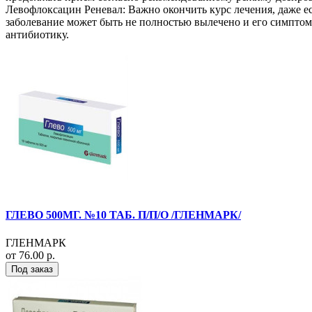
Левофлоксацин Реневал: Важно окончить курс лечения, даже е
заболевание может быть не полностью вылечено и его симптомы
антибиотику.
ГЛЕВО 500МГ. №10 ТАБ. П/П/О /ГЛЕНМАРК/
ГЛЕНМАРК
от 76.00 р.
Под заказ