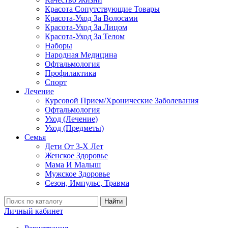
Красота Сопутствующие Товары
Красота-Уход За Волосами
Красота-Уход За Лицом
Красота-Уход За Телом
Наборы
Народная Медицина
Офтальмология
Профилактика
Спорт
Лечение
Курсовой Прием/Хронические Заболевания
Офтальмология
Уход (Лечение)
Уход (Предметы)
Семья
Дети От 3-Х Лет
Женское Здоровье
Мама И Малыш
Мужское Здоровье
Сезон, Импульс, Травма
Найти
Личный кабинет