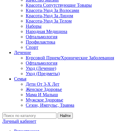
Красота Сопутствующие Товары
Красота-Уход За Волосами
Красота-Уход За Лицом
Красота-Уход За Телом
Наборы
Народная Медицина
Офтальмология
Профилактика
Спорт
Лечение
Курсовой Прием/Хронические Заболевания
Офтальмология
Уход (Лечение)
Уход (Предметы)
Семья
Дети От 3-Х Лет
Женское Здоровье
Мама И Малыш
Мужское Здоровье
Сезон, Импульс, Травма
Найти
Личный кабинет