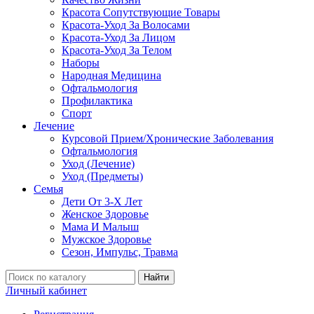
Красота Сопутствующие Товары
Красота-Уход За Волосами
Красота-Уход За Лицом
Красота-Уход За Телом
Наборы
Народная Медицина
Офтальмология
Профилактика
Спорт
Лечение
Курсовой Прием/Хронические Заболевания
Офтальмология
Уход (Лечение)
Уход (Предметы)
Семья
Дети От 3-Х Лет
Женское Здоровье
Мама И Малыш
Мужское Здоровье
Сезон, Импульс, Травма
Найти
Личный кабинет