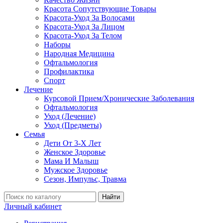
Красота Сопутствующие Товары
Красота-Уход За Волосами
Красота-Уход За Лицом
Красота-Уход За Телом
Наборы
Народная Медицина
Офтальмология
Профилактика
Спорт
Лечение
Курсовой Прием/Хронические Заболевания
Офтальмология
Уход (Лечение)
Уход (Предметы)
Семья
Дети От 3-Х Лет
Женское Здоровье
Мама И Малыш
Мужское Здоровье
Сезон, Импульс, Травма
Найти
Личный кабинет