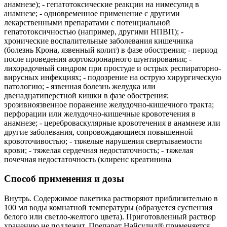
анамнезе); - гепатотоксические реакции на нимесулид в
анамнезе; - одновременное применение с другими
лекарственными препаратами с потенциальной
гепатотоксичностью (например, другими НПВП); -
хронические воспалительные заболевания кишечника
(болезнь Крона, язвенный колит) в фазе обострения; - период
после проведения аортокоронарного шунтирования; -
лихорадочный синдром при простуде и острых респираторно-
вирусных инфекциях; - подозрение на острую хирургическую
патологию; - язвенная болезнь желудка или
двенадцатиперстной кишки в фазе обострения;
эрозивноязвенное поражение желудочно-кишечного тракта;
перфорации или желудочно-кишечные кровотечения в
анамнезе; - цереброваскулярные кровотечения в анамнезе или
другие заболевания, сопровождающиеся повышенной
кровоточивостью; - тяжелые нарушения свертываемости
крови; - тяжелая сердечная недостаточность; - тяжелая
почечная недостаточность (клиренс креатинина
Способ применения и дозы
Внутрь. Содержимое пакетика растворяют приблизительно в
100 мл воды комнатной температуры (образуется суспензия
белого или светло-желтого цвета). Приготовленный раствор
хранению не подлежит. Препарат Найсулид® применяется