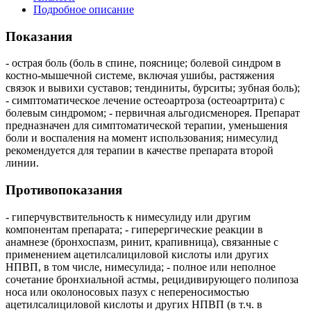
Подробное описание
Показания
- острая боль (боль в спине, пояснице; болевой синдром в
костно-мышечной системе, включая ушибы, растяжения
связок и вывихи суставов; тендиниты, бурситы; зубная боль);
- симптоматическое лечение остеоартроза (остеоартрита) с
болевым синдромом; - первичная альгодисменорея. Препарат
предназначен для симптоматической терапии, уменьшения
боли и воспаления на момент использования; нимесулид
рекомендуется для терапии в качестве препарата второй
линии.
Противопоказания
- гиперчувствительность к нимесулиду или другим
компонентам препарата; - гиперергические реакции в
анамнезе (бронхоспазм, ринит, крапивница), связанные с
применением ацетилсалициловой кислоты или других
НПВП, в том числе, нимесулида; - полное или неполное
сочетание бронхиальной астмы, рецидивирующего полипоза
носа или околоносовых пазух с непереносимостью
ацетилсалициловой кислоты и других НПВП (в т.ч. в