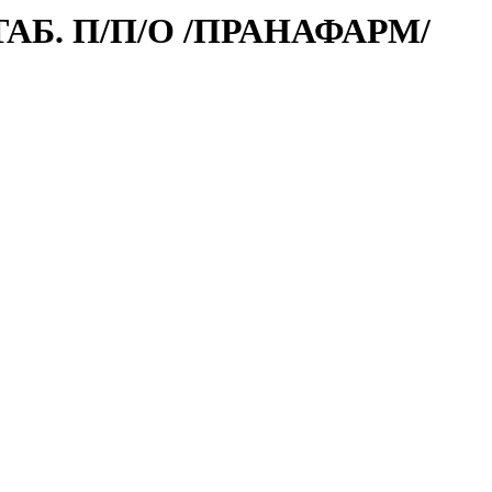
АБ. П/П/О /ПРАНАФАРМ/