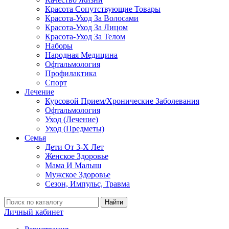
Красота Сопутствующие Товары
Красота-Уход За Волосами
Красота-Уход За Лицом
Красота-Уход За Телом
Наборы
Народная Медицина
Офтальмология
Профилактика
Спорт
Лечение
Курсовой Прием/Хронические Заболевания
Офтальмология
Уход (Лечение)
Уход (Предметы)
Семья
Дети От 3-Х Лет
Женское Здоровье
Мама И Малыш
Мужское Здоровье
Сезон, Импульс, Травма
Найти
Личный кабинет