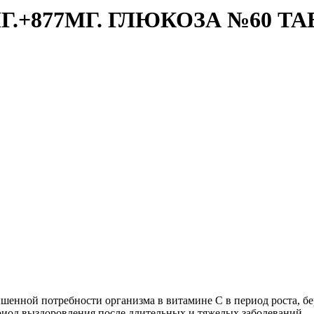
.+877МГ. ГЛЮКОЗА №60 ТА
енной потребности организма в витамине С в период роста, бе
риод выздоровления после длительных и тяжелых заболеваний.