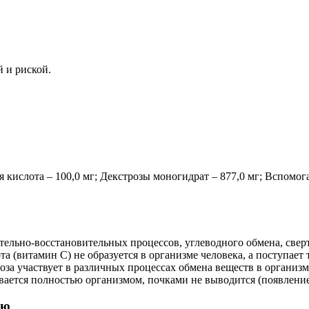
 и риской.
 кислота – 100,0 мг; Декстрозы моногидрат – 877,0 мг; Вспомо
тельно-восстановительных процессов, углеводного обмена, свер
 (витамин С) не образуется в организме человека, а поступает
оза участвует в различных процессах обмена веществ в организ
ается полностью организмом, почками не выводится (появление 
ью