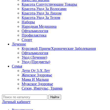
Красота Сопутствующие Товары
Красота-Уход За Волосами
Красота-Уход За Лицом
Красота-Уход За Телом
Наборы
Народная Медицина
Офтальмология
Профилактика
Спорт
Лечение
Курсовой Прием/Хронические Заболевания
Офтальмология
Уход (Лечение)
Уход (Предметы)
Семья
Дети От 3-Х Лет
Женское Здоровье
Мама И Малыш
Мужское Здоровье
Сезон, Импульс, Травма
Найти
Личный кабинет