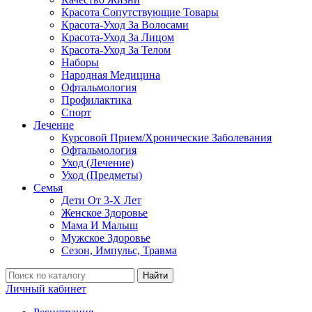
Красота Сопутствующие Товары
Красота-Уход За Волосами
Красота-Уход За Лицом
Красота-Уход За Телом
Наборы
Народная Медицина
Офтальмология
Профилактика
Спорт
Лечение
Курсовой Прием/Хронические Заболевания
Офтальмология
Уход (Лечение)
Уход (Предметы)
Семья
Дети От 3-Х Лет
Женское Здоровье
Мама И Малыш
Мужское Здоровье
Сезон, Импульс, Травма
Найти
Личный кабинет