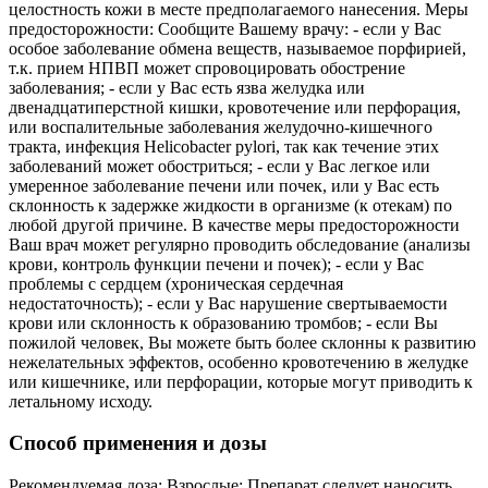
целостность кожи в месте предполагаемого нанесения. Меры
предосторожности: Сообщите Вашему врачу: - если у Вас
особое заболевание обмена веществ, называемое порфирией,
т.к. прием НПВП может спровоцировать обострение
заболевания; - если у Вас есть язва желудка или
двенадцатиперстной кишки, кровотечение или перфорация,
или воспалительные заболевания желудочно-кишечного
тракта, инфекция Helicobacter pylori, так как течение этих
заболеваний может обостриться; - если у Вас легкое или
умеренное заболевание печени или почек, или у Вас есть
склонность к задержке жидкости в организме (к отекам) по
любой другой причине. В качестве меры предосторожности
Ваш врач может регулярно проводить обследование (анализы
крови, контроль функции печени и почек); - если у Вас
проблемы с сердцем (хроническая сердечная
недостаточность); - если у Вас нарушение свертываемости
крови или склонность к образованию тромбов; - если Вы
пожилой человек, Вы можете быть более склонны к развитию
нежелательных эффектов, особенно кровотечению в желудке
или кишечнике, или перфорации, которые могут приводить к
летальному исходу.
Способ применения и дозы
Рекомендуемая доза: Взрослые: Препарат следует наносить