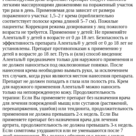
легкими массирующими движениями на пораженный участок
три раза в день. Применяемая доза зависит от размера
пораженного участка: 1,5–2 г крема (приблизительно
соответствует полоске крема длиной 5–7 см). Пожилые
пациенты: Коррекция режима дозирования у лиц пожилого
возраста не требуется. Применение у детей: Не применяйте
Аленталь® у детей в возрасте от 0 до 18 лет. Безопасность и
эффективность препарата Аленталь® у детей от 0 до 18 лет не
установлены. Препарат противопоказан к применению у
детей в возрасте до 18 лет. Путь и (или) способ введения:
Аленталь® предназначен только для наружного применения и
не должен наноситься под окклюзионные повязки. После
нанесения крема необходимо вымыть руки, за исключением
тех случаев, когда руки являются местом нанесения препарата.
Препарат не должен попадать в глаза или полость рта. Крем
для наружного применения Аленталь® можно наносить
только на неповрежденную кожу. Продолжительность
терапии: Если Вы применяете препарат без назначения врача
для лечения повреждений мышц или суставов (растяжений,
перенапряжения, ушибов) или тендинита, продолжительность
применения не должна превышать 2-х недель. Если Вы
применяете препарат без назначения врача для лечения
артрита, продолжительность не должна превышать 3-х недель.
Если симптомы ухудшаются или не уменьшаются после 7
дней применения, Вы должны обратиться к врачу с целью