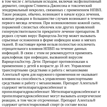
в том числе с летальным исходом, включая эксфолиативный
дерматит, синдром Стивенса-Джонсона и токсический
эпидермальный некролиз, связанных с применением НПВП.
Такие реакции, обычно, возникают в начале курса лечения,
кожные реакции в большинстве случаев возникают в течение
первого месяца лечения. При возникновении кожной сыпи,
поражений слизистых оболочек или других проявлений
гиперчувствительности прекратите лечение препаратом. В
редких случаях вирус Варицелла-Зостер может вызывать
серьезные осложнения в форме инфекции кожи и мягких
тканей. В настоящее время нельзя полностью исключить
отрицательного влияния НПВП на течение данных
инфекций. В связи с этим не рекомендуется применять
ацеклофенак при инфекции, вызванной вирусом
ВарицеллаЗостер. Дети: Препарат противопоказан к
применению у детей в возрасте до 18 лет. Управление
транспортными средствами и работа с механизмами
Аленталь® крем для наружного применения не оказывает
влияния на способность к управлению транспортными
средствами и работу с механизмами. Препарат Аленталь®
содержит метилпарагидроксибензоат и
пропилпарагидроксибензоат: Метилпарагидроксибензоат и
пропилпарагидроксибензоат могут вызывать аллергические
реакции, в том числе отсроченные. Препарат Аленталь®
содержит цетилстеариловый спирт (в составе воска