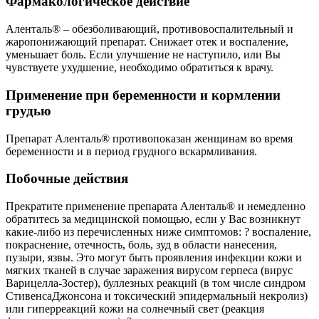
Фармакологическое действие
Аленталь® – обезболивающий, противовоспалительный и
жаропонижающий препарат. Снижает отек и воспаление,
уменьшает боль. Если улучшение не наступило, или Вы
чувствуете ухудшение, необходимо обратиться к врачу.
Применение при беременности и кормлении
грудью
Препарат Аленталь® противопоказан женщинам во время
беременности и в период грудного вскармливания.
Побочные действия
Прекратите применение препарата Аленталь® и немедленно
обратитесь за медицинской помощью, если у Вас возникнут
какие-либо из перечисленных ниже симптомов: ? воспаление,
покраснение, отечность, боль, зуд в области нанесения,
пузыри, язвы. Это могут быть проявления инфекции кожи и
мягких тканей в случае заражения вирусом герпеса (вирус
Варицелла-Зостер), буллезных реакций (в том числе синдром
СтивенсаДжонсона и токсический эпидермальный некролиз)
или гиперреакций кожи на солнечный свет (реакция