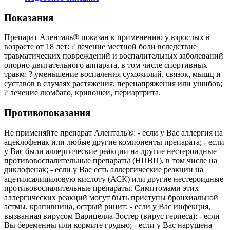
Показания
Препарат Аленталь® показан к применению у взрослых в
возрасте от 18 лет: ? лечение местной боли вследствие
травматических повреждений и воспалительных заболеваний
опорно-двигательного аппарата, в том числе спортивных
травм; ? уменьшение воспаления сухожилий, связок, мышц и
суставов в случаях растяжения, перенапряжения или ушибов;
? лечение люмбаго, кривошеи, периартрита.
Противопоказания
Не применяйте препарат Аленталь®: - если у Вас аллергия на
ацеклофенак или любые другие компоненты препарата; - если
у Вас были аллергические реакции на другие нестероидные
противовоспалительные препараты (НПВП), в том числе на
диклофенак; - если у Вас есть аллергические реакции на
ацетилсалициловую кислоту (АСК) или другие нестероидные
противовоспалительные препараты. Симптомами этих
аллергических реакций могут быть приступы бронхиальной
астмы, крапивница, острый ринит; - если у Вас инфекция,
вызванная вирусом Варицелла-Зостер (вирус герпеса); - если
Вы беременны или кормите грудью; - если у Вас нарушена