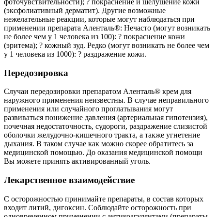
фоточувствительности); ? покраснение и шелушение кожи
(эксфолиативный дерматит). Другие возможные
нежелательные реакции, которые могут наблюдаться при
применении препарата Аленталь®: Нечасто (могут возникать
не более чем у 1 человека из 100): ? покраснение кожи
(эритема); ? кожный зуд. Редко (могут возникать не более чем
у 1 человека из 1000): ? раздражение кожи.
Передозировка
Случаи передозировки препаратом Аленталь® крем для
наружного применения неизвестны. В случае неправильного
применения или случайного проглатывания могут
развиваться понижение давления (артериальная гипотензия),
почечная недостаточность, судороги, раздражение слизистой
оболочки желудочно-кишечного тракта, а также угнетение
дыхания. В таком случае как можно скорее обратитесь за
медицинской помощью. До оказания медицинской помощи
Вы можете принять активированный уголь.
Лекарственное взаимодействие
С осторожностью принимайте препараты, в состав которых
входит литий, дигоксин. Соблюдайте осторожность при
одновременном применении с антикоагулянтами (препараты,