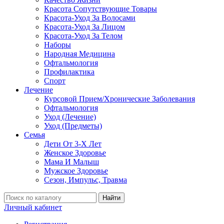
Красота Сопутствующие Товары
Красота-Уход За Волосами
Красота-Уход За Лицом
Красота-Уход За Телом
Наборы
Народная Медицина
Офтальмология
Профилактика
Спорт
Лечение
Курсовой Прием/Хронические Заболевания
Офтальмология
Уход (Лечение)
Уход (Предметы)
Семья
Дети От 3-Х Лет
Женское Здоровье
Мама И Малыш
Мужское Здоровье
Сезон, Импульс, Травма
Найти
Личный кабинет