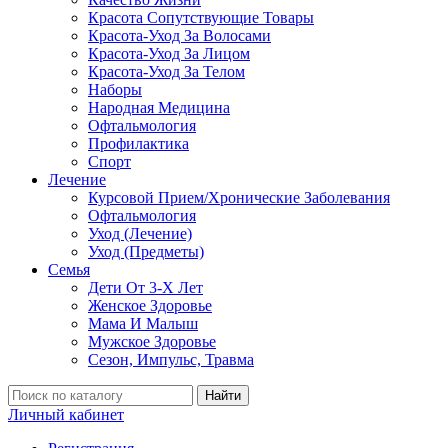
Красота Сопутствующие Товары
Красота-Уход За Волосами
Красота-Уход За Лицом
Красота-Уход За Телом
Наборы
Народная Медицина
Офтальмология
Профилактика
Спорт
Лечение
Курсовой Прием/Хронические Заболевания
Офтальмология
Уход (Лечение)
Уход (Предметы)
Семья
Дети От 3-Х Лет
Женское Здоровье
Мама И Малыш
Мужское Здоровье
Сезон, Импульс, Травма
Найти
Личный кабинет