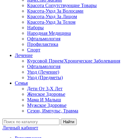
Красота Сопутствующие Товары
Красота-Уход За Волосами
Красота-Уход За Лицом
Красота-Уход За Телом
Наборы
Народная Медицина
Офтальмология
Профилактика
Спорт
Лечение
Курсовой Прием/Хронические Заболевания
Офтальмология
Уход (Лечение)
Уход (Предметы)
Семья
Дети От 3-Х Лет
Женское Здоровье
Мама И Малыш
Мужское Здоровье
Сезон, Импульс, Травма
Найти
Личный кабинет