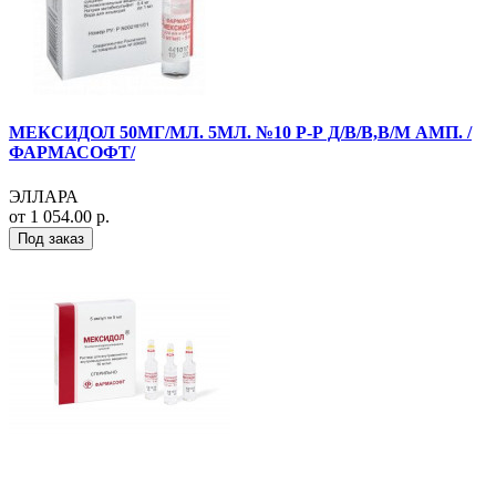
МЕКСИДОЛ 50МГ/МЛ. 5МЛ. №10 Р-Р Д/В/В,В/М АМП. /
ФАРМАСОФТ/
ЭЛЛАРА
от 1 054.00 р.
Под заказ