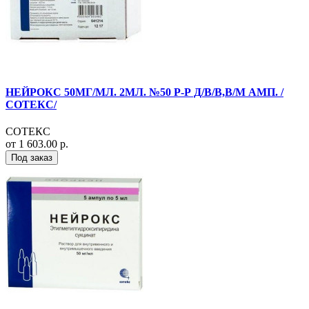
НЕЙРОКС 50МГ/МЛ. 2МЛ. №50 Р-Р Д/В/В,В/М АМП. /
СОТЕКС/
СОТЕКС
от 1 603.00 р.
Под заказ