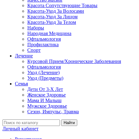
Красота Сопутствующие Товары
Красота-Уход За Волосами
Красота-Уход За Лицом
Красота-Уход За Телом
Наборы
Народная Медицина
Офтальмология
Профилактика
Спорт
Лечение
Курсовой Прием/Хронические Заболевания
Офтальмология
Уход (Лечение)
Уход (Предметы)
Семья
Дети От 3-Х Лет
Женское Здоровье
Мама И Малыш
Мужское Здоровье
Сезон, Импульс, Травма
Найти
Личный кабинет