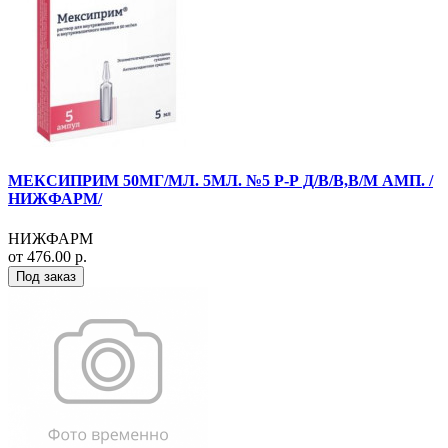
МЕКСИПРИМ 50МГ/МЛ. 5МЛ. №5 Р-Р Д/В/В,В/М АМП. /
НИЖФАРМ/
НИЖФАРМ
от 476.00 р.
Под заказ