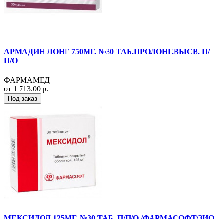
АРМАДИН ЛОНГ 750МГ. №30 ТАБ.ПРОЛОНГ.ВЫСВ. П/
П/О
ФАРМАМЕД
от 1 713.00 р.
Под заказ
МЕКСИДОЛ 125МГ. №30 ТАБ. П/П/О /ФАРМАСОФТ/ЗИО