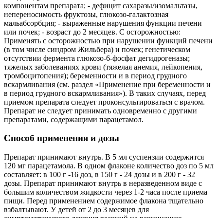
компонентам препарата; - дефицит сахаразы/изомальтазы,
непереносимость фруктозы, глюкозо-галактозная
мальабсорбция; - выраженные нарушения функции печени
или почек; - возраст до 2 месяцев. С осторожностью:
Применять с осторожностью при нарушении функций печени
(в том числе синдром Жильбера) и почек; генетическом
отсутствии фермента глюкозо-6-фосфат дегидрогеназы;
тяжелых заболеваниях крови (тяжелая анемия, лейкопения,
тромбоцитопения); беременности и в период грудного
вскармливания (см. раздел «Применение при беременности и
в период грудного вскармливания»). В таких случаях, перед
приемом препарата следует проконсультироваться с врачом.
Препарат не следует принимать одновременно с другими
препаратами, содержащими парацетамол.
Способ применения и дозы
Препарат принимают внутрь. В 5 мл суспензии содержится
120 мг парацетамола. В одном флаконе количество доз по 5 мл
составляет: в 100 г -16 доз, в 150 г - 24 дозы и в 200 г - 32
дозы. Препарат принимают внутрь в неразведенном виде с
большим количеством жидкости через 1-2 часа после приема
пищи. Перед применением содержимое флакона тщательно
взбалтывают. У детей от 2 до 3 месяцев для