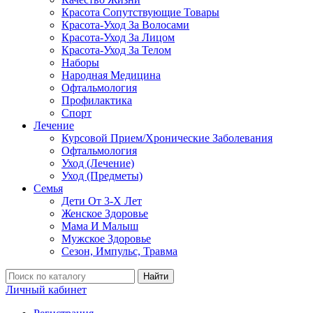
Красота Сопутствующие Товары
Красота-Уход За Волосами
Красота-Уход За Лицом
Красота-Уход За Телом
Наборы
Народная Медицина
Офтальмология
Профилактика
Спорт
Лечение
Курсовой Прием/Хронические Заболевания
Офтальмология
Уход (Лечение)
Уход (Предметы)
Семья
Дети От 3-Х Лет
Женское Здоровье
Мама И Малыш
Мужское Здоровье
Сезон, Импульс, Травма
Найти
Личный кабинет