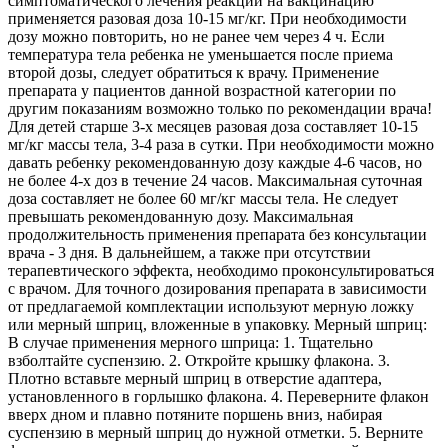
симптоматического лечения реакций на вакцинацию
применяется разовая доза 10-15 мг/кг. При необходимости
дозу можно повторить, но не ранее чем через 4 ч. Если
температура тела ребенка не уменьшается после приема
второй дозы, следует обратиться к врачу. Применение
препарата у пациентов данной возрастной категории по
другим показаниям возможно только по рекомендации врача!
Для детей старше 3-х месяцев разовая доза составляет 10-15
мг/кг массы тела, 3-4 раза в сутки. При необходимости можно
давать ребенку рекомендованную дозу каждые 4-6 часов, но
не более 4-х доз в течение 24 часов. Максимальная суточная
доза составляет не более 60 мг/кг массы тела. Не следует
превышать рекомендованную дозу. Максимальная
продолжительность применения препарата без консультации
врача - 3 дня. В дальнейшем, а также при отсутствии
терапевтического эффекта, необходимо проконсультироваться
с врачом. Для точного дозирования препарата в зависимости
от предлагаемой комплектации используют мерную ложку
или мерный шприц, вложенные в упаковку. Мерный шприц:
В случае применения мерного шприца: 1. Тщательно
взболтайте суспензию. 2. Откройте крышку флакона. 3.
Плотно вставьте мерный шприц в отверстие адаптера,
установленного в горлышко флакона. 4. Переверните флакон
вверх дном и плавно потяните поршень вниз, набирая
суспензию в мерный шприц до нужной отметки. 5. Верните