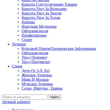
Красота Сопутствующие Товары
Красота-Уход За Волосами
Красота-Уход За Лицом
Красота-Уход За Телом
Наборы
Народная Медицина
Офтальмология
Профилактика
Спорт
Лечение
Курсовой Прием/Хронические Заболевания
Офтальмология
Уход (Лечение)
Уход (Предметы)
Семья
Дети От 3-Х Лет
Женское Здоровье
Мама И Малыш
Мужское Здоровье
Сезон, Импульс, Травма
Найти
Личный кабинет