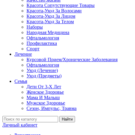
Красота Сопутствующие Товары
Красота-Уход За Волосами
Красота-Уход За Лицом
Красота-Уход За Телом
Наборы
Народная Медицина
Офтальмология
Профилактика
Спорт
Лечение
Курсовой Прием/Хронические Заболевания
Офтальмология
Уход (Лечение)
Уход (Предметы)
Семья
Дети От 3-Х Лет
Женское Здоровье
Мама И Малыш
Мужское Здоровье
Сезон, Импульс, Травма
Найти
Личный кабинет