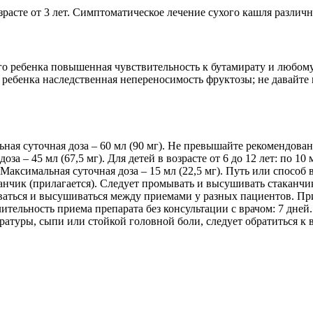
зрасте от 3 лет. Симптоматическое лечение сухого кашля различ
го ребенка повышенная чувствительность к бутамирату и любом
ебенка наследственная непереносимость фруктозы; не давайте пр
альная суточная доза – 60 мл (90 мг). Не превышайте рекомендов
доза – 45 мл (67,5 мг). Для детей в возрасте от 6 до 12 лет: по 10
день. Максимальная суточная доза – 15 мл (22,5 мг). Путь или спо
анчик (прилагается). Следует промывать и высушивать стаканчи
аться и высушиваться между приемами у разных пациентов. При
ительность приема препарата без консультации с врачом: 7 дне
ратуры, сыпи или стойкой головной боли, следует обратиться к 