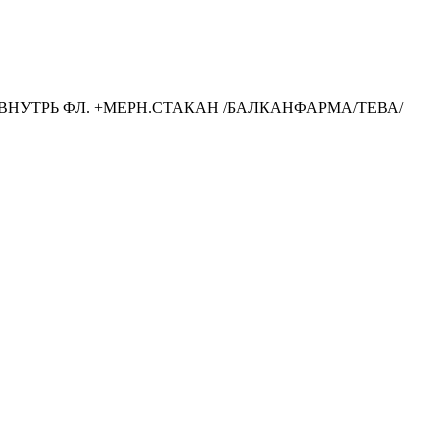
А ВНУТРЬ ФЛ. +МЕРН.СТАКАН /БАЛКАНФАРМА/ТЕВА/