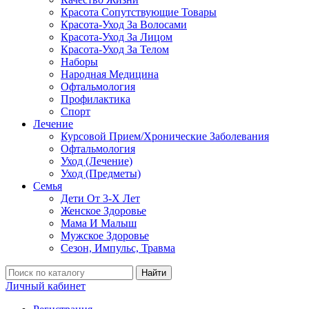
Красота Сопутствующие Товары
Красота-Уход За Волосами
Красота-Уход За Лицом
Красота-Уход За Телом
Наборы
Народная Медицина
Офтальмология
Профилактика
Спорт
Лечение
Курсовой Прием/Хронические Заболевания
Офтальмология
Уход (Лечение)
Уход (Предметы)
Семья
Дети От 3-Х Лет
Женское Здоровье
Мама И Малыш
Мужское Здоровье
Сезон, Импульс, Травма
Найти
Личный кабинет