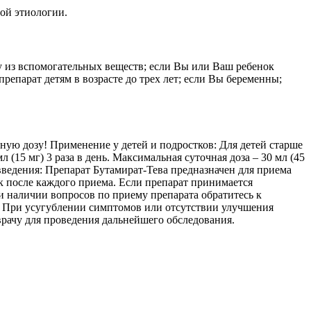
ной этиологии.
у из вспомогательных веществ; если Вы или Ваш ребенок
епарат детям в возрасте до трех лет; если Вы беременны;
анную дозу! Применение у детей и подростков: Для детей старше
 мл (15 мг) 3 раза в день. Максимальная суточная доза – 30 мл (45
соб введения: Препарат Бутамират-Тева предназначен для приема
к после каждого приема. Если препарат принимается
 наличии вопросов по приему препарата обратитесь к
й. При усугублении симптомов или отсутствии улучшения
врачу для проведения дальнейшего обследования.