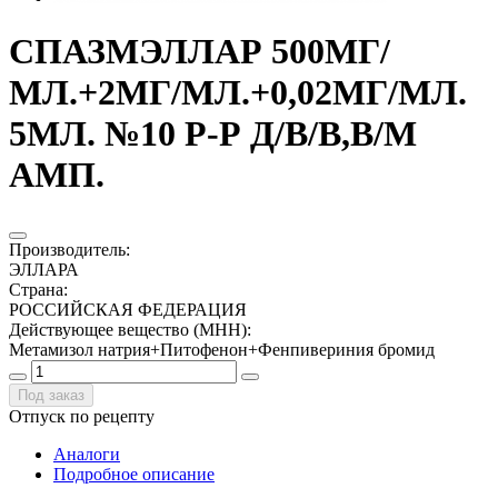
СПАЗМЭЛЛАР 500МГ/
МЛ.+2МГ/МЛ.+0,02МГ/МЛ.
5МЛ. №10 Р-Р Д/В/В,В/М
АМП.
Производитель
:
ЭЛЛАРА
Страна
:
РОССИЙСКАЯ ФЕДЕРАЦИЯ
Действующее вещество (МНН)
:
Метамизол натрия+Питофенон+Фенпивериния бромид
Под заказ
Отпуск по рецепту
Аналоги
Подробное описание