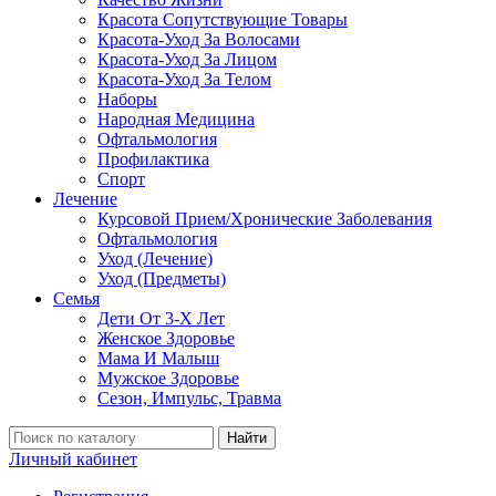
Красота Сопутствующие Товары
Красота-Уход За Волосами
Красота-Уход За Лицом
Красота-Уход За Телом
Наборы
Народная Медицина
Офтальмология
Профилактика
Спорт
Лечение
Курсовой Прием/Хронические Заболевания
Офтальмология
Уход (Лечение)
Уход (Предметы)
Семья
Дети От 3-Х Лет
Женское Здоровье
Мама И Малыш
Мужское Здоровье
Сезон, Импульс, Травма
Найти
Личный кабинет