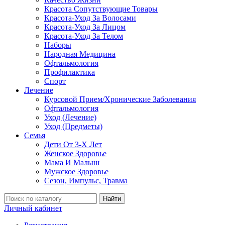
Красота Сопутствующие Товары
Красота-Уход За Волосами
Красота-Уход За Лицом
Красота-Уход За Телом
Наборы
Народная Медицина
Офтальмология
Профилактика
Спорт
Лечение
Курсовой Прием/Хронические Заболевания
Офтальмология
Уход (Лечение)
Уход (Предметы)
Семья
Дети От 3-Х Лет
Женское Здоровье
Мама И Малыш
Мужское Здоровье
Сезон, Импульс, Травма
Найти
Личный кабинет