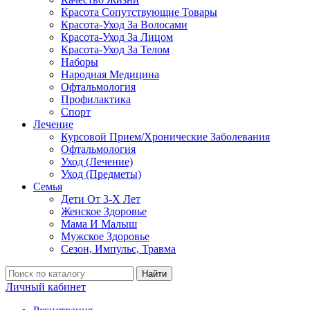
Красота Сопутствующие Товары
Красота-Уход За Волосами
Красота-Уход За Лицом
Красота-Уход За Телом
Наборы
Народная Медицина
Офтальмология
Профилактика
Спорт
Лечение
Курсовой Прием/Хронические Заболевания
Офтальмология
Уход (Лечение)
Уход (Предметы)
Семья
Дети От 3-Х Лет
Женское Здоровье
Мама И Малыш
Мужское Здоровье
Сезон, Импульс, Травма
Найти
Личный кабинет