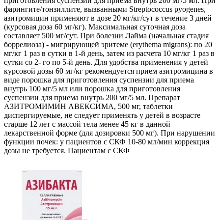
приготовления суспензии для приема внутрь 200 мг/5 мл. При
фарингите/тонзиллите, вызванными Streptococcus pyogenes,
азитромицин применяют в дозе 20 мг/кг/сут в течение 3 дней
(курсовая доза 60 мг/кг). Максимальная суточная доза
составляет 500 мг/сут. При болезни Лайма (начальная стадия
боррелиоза) - мигрирующей эритеме (erythema migrans): по 20
мг/кг 1 раз в сутки в 1-й день, затем из расчета 10 мг/кг 1 раз в
сутки со 2- го по 5-й день. Для удобства применения у детей
курсовой дозы 60 мг/кг рекомендуется прием азитромицина в
виде порошка для приготовления суспензии для приема
внутрь 100 мг/5 мл или порошка для приготовления
суспензии для приема внутрь 200 мг/5 мл. Препарат
АЗИТРОМИМИН АВЕКСИМА, 500 мг, таблетки
диспергируемые, не следует применять у детей в возрасте
старше 12 лет с массой тела менее 45 кг в данной
лекарственной форме (для дозировки 500 мг). При нарушении
функции почек: у пациентов с СКФ 10-80 мл/мин коррекция
дозы не требуется. Пациентам с СКФ