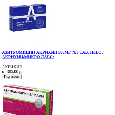
АЗИТРОМИЦИН-АКРИХИН 500МГ. №3 ТАБ. П/П/О /
АКРИХИН/МИКРО ЛАБС/
АКРИХИН
от 305.00 р.
Под заказ