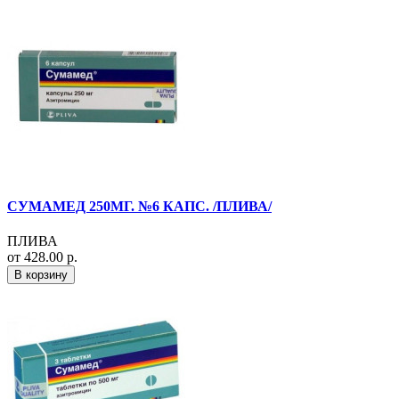
СУМАМЕД 250МГ. №6 КАПС. /ПЛИВА/
ПЛИВА
от 428.00 р.
В корзину