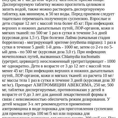
Диспергируемую таблетку можно проглотить целиком и
запить водой, также можно растворить диспергируемую
таблетку, как минимум, в 50 мл воды. Перед приемом следует
тщательно перемешать полученную суспензию. Взрослые и
дети старше 12 лет с массой тела более 45 кг: При инфекциях
верхних и нижних дыхательных путей, ЛОР-органов, кожи и
мягких тканей: по 500 мг 1 раз в сутки в течение 3-х дней
(курсовая доза 1,5 г). При болезни Лайма (начальная стадия
боррелиоза) - мигрирующей эритеме (erythema migrans): 1 раз в
сутки в течение 5 дней: 1-й день - 1000 мг, затем со 2-го по 5-
ый день - по 500 мг (курсовая доза 3,0 г). При инфекциях
мочеполовых путей, вызванных Chlamydia trachomatis
(уретрит, цервицит): неосложненный уретрит/цервицит - 1000
мг однократно. Дети в возрасте от 3 до 12 лет с массой тела
менее 45 кг: При инфекциях верхних и нижних дыхательных
путей, ЛОР-органов, кожи и мягких тканей: из расчета 10 мг/
кг массы тела 1 раз в сутки в течение 3 дней (курсовая доза 30
мг/кг). Препарат АЗИТРОМИЦИН АВЕКСИМА, 250 мг, 500
мг, таблетки диспергируемые, противопоказан у детей в
возрасте от 0 до 3 лет для данной лекарственной формы в
связи с невозможностью обеспечить режим дозирования. У
детей младше 3-х лет рекомендуется применение
азитромицина в виде порошка для приготовления суспензии
для приема внутрь 100 мг/5 мл или порошка для