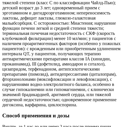
тяжелой степени (класс С по классификации Чайлд-Пью);
детский возраст до 3 лет; одновременный прием с
эрготамином и дигидроэрготамином; непереносимость
лактозы, дефицит лактазы, глюкозо-галактозная
мальабсорбция. С осторожностью: Миастения; нарушение
функции печени легкой и средней степени тяжести;
терминальная почечная недостаточность с СКФ (скорость
клубочковой фильтрации) менее 10 мл/мин; у пациентов с
наличием проаритмогенных факторов (особенно у пожилых
пациентов): с врожденным или приобретенным удлинением
интервала QT, у пациентов, получающих терапию
антиаритмическими препаратами классов IA (хинидин,
прокаинамид), III (дофетилид, амиодарон и соталол),
цизапридом, терфенадином, антипсихотическими
препаратами (пимозид), антидепрессантами (циталопрам),
фторхинолонами (моксифлоксацин и левофлоксацин), с
нарушениями водно-электролитного баланса, особенно в
случае гипокалиемии или гипомагниемии, с клинически
значимой брадикардией, аритмией сердца, или тяжелой
сердечной недостаточностью; одновременное применение
дигоксина, варфарина, циклоспорина.
Способ применения и дозы
Внутрь, за 1 час до или через 2 часа после приема пищи.