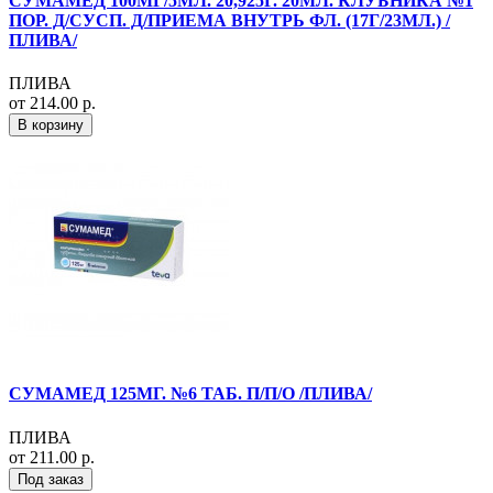
СУМАМЕД 100МГ/5МЛ. 20,925Г. 20МЛ. КЛУБНИКА №1
ПОР. Д/СУСП. Д/ПРИЕМА ВНУТРЬ ФЛ. (17Г/23МЛ.) /
ПЛИВА/
ПЛИВА
от 214.00 р.
В корзину
СУМАМЕД 125МГ. №6 ТАБ. П/П/О /ПЛИВА/
ПЛИВА
от 211.00 р.
Под заказ