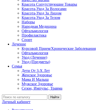
Красота Сопутствующие Товары
Красота-Уход За Волосами
Красота-Уход За Лицом
Красота-Уход За Телом
Наборы
Народная Медицина
Офтальмология
Профилактика
Спорт
Лечение
Курсовой Прием/Хронические Заболевания
Офтальмология
Уход (Лечение)
Уход (Предметы)
Семья
Дети От 3-Х Лет
Женское Здоровье
Мама И Малыш
Мужское Здоровье
Сезон, Импульс, Травма
Найти
Личный кабинет