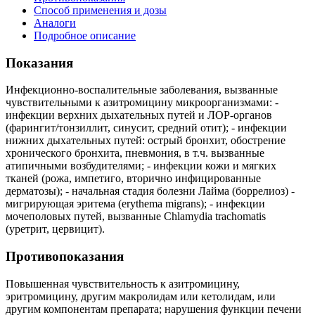
Способ применения и дозы
Аналоги
Подробное описание
Показания
Инфекционно-воспалительные заболевания, вызванные
чувствительными к азитромицину микроорганизмами: -
инфекции верхних дыхательных путей и ЛОР-органов
(фарингит/тонзиллит, синусит, средний отит); - инфекции
нижних дыхательных путей: острый бронхит, обострение
хронического бронхита, пневмония, в т.ч. вызванные
атипичными возбудителями; - инфекции кожи и мягких
тканей (рожа, импетиго, вторично инфицированные
дерматозы); - начальная стадия болезни Лайма (боррелиоз) -
мигрирующая эритема (erythema migrans); - инфекции
мочеполовых путей, вызванные Chlamydia trachomatis
(уретрит, цервицит).
Противопоказания
Повышенная чувствительность к азитромицину,
эритромицину, другим макролидам или кетолидам, или
другим компонентам препарата; нарушения функции печени