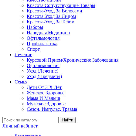
Красота Сопутствующие Товары
Красота-Уход За Волосами
Красота-Уход За Лицом
Красота-Уход За Телом
Наборы
Народная Медицина
Офтальмология
Профилактика
Спорт
Лечение
Курсовой Прием/Хронические Заболевания
Офтальмология
Уход (Лечение)
Уход (Предметы)
Семья
Дети От 3-Х Лет
Женское Здоровье
Мама И Малыш
Мужское Здоровье
Сезон, Импульс, Травма
Найти
Личный кабинет