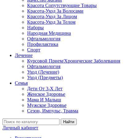
Красота Сопутствующие Товары
Красота-Уход За Волосами
Красота-Уход За Лицом
Красота-Уход За Телом
Наборы
Народная Медицина
Офтальмология
Профилактика
Спорт
Лечение
Курсовой Прием/Хронические Заболевания
Офтальмология
Уход (Лечение)
Уход (Предметы)
Семья
Дети От 3-Х Лет
Женское Здоровье
Мама И Малыш
Мужское Здоровье
Сезон, Импульс, Травма
Найти
Личный кабинет