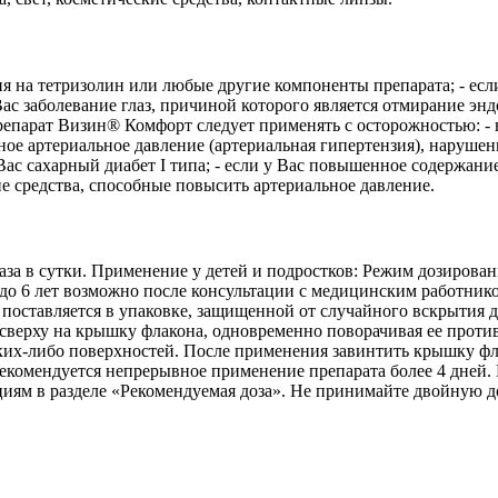
я на тетризолин или любые другие компоненты препарата; - есл
 Вас заболевание глаз, причиной которого является отмирание эн
Препарат Визин® Комфорт следует применять с осторожностью: - 
ое артериальное давление (артериальная гипертензия), нарушени
 Вас сахарный диабет I типа; - если у Вас повышенное содержан
средства, способные повысить артериальное давление.
аза в сутки. Применение у детей и подростков: Режим дозировани
 до 6 лет возможно после консультации с медицинским работнико
поставляется в упаковке, защищенной от случайного вскрытия 
 сверху на крышку флакона, одновременно поворачивая ее проти
аких-либо поверхностей. После применения завинтить крышку фл
рекомендуется непрерывное применение препарата более 4 дней
иям в разделе «Рекомендуемая доза». Не принимайте двойную д