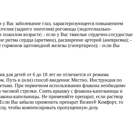
и у Вас заболевание глаз, характеризующееся повышением
дотелия (заднего эпителия) роговицы (эндотелиально-
в пожилом возрасте; - если у Вас тяжелые сердечно-сосудистые
е ритма сердца (аритмии), расширение артерий (аневризма); -
ие гормонов щитовидной железы (гипертиреоз); - если Вы
я для детей от 6 до 18 лет не отличается от режима
м. Путь и (или) способ введения: Местно. Инструкция по
детьми. При первичном использовании флакона необходимо
в часовой стрелки. Снять крышку с флакона-капельницы и
акона-капельницы. Не применяйте препарат, если раствор
. Если Вы забыли применить препарат Визин® Комфорт, то
озу, чтобы компенсировать пропущенную дозу.