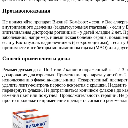
Противопоказания
Не применяйте препарат Визин® Комфорт: - если у Вас аллерги
внутриглазного давления (закрытоугольная глаукома); - если у
эпителиальная дистрофия роговицы); - у детей младше 2 лет. 
заболевания, например, ишемическая болезнь сердца, повышенн
если у Вас опухоль надпочечников (феохромоцитома); - если у
принимаете ингибиторы моноаминооксидазы (МАО) или другие 
Способ применения и дозы
Рекомендуемая доза: По 1 или 2 капли в пораженный глаз 2–3 р
дозирования для взрослых. Применение препарата у детей от 2
использованию флакона-капельницы: Лекарственный препарат 
удалить ленту-контроль первого вскрытия с крышки. Надавить
перевернуть флакон. Не дотрагиваться кончиком флакона до к
изменил цвет или помутнел. Продолжительность терапии: Не 
просто продолжите применение препарата согласно рекомендац