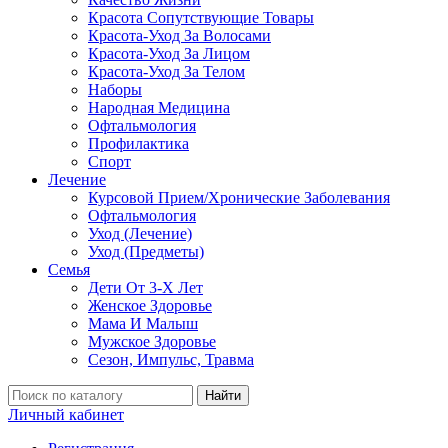
Красота Сопутствующие Товары
Красота-Уход За Волосами
Красота-Уход За Лицом
Красота-Уход За Телом
Наборы
Народная Медицина
Офтальмология
Профилактика
Спорт
Лечение
Курсовой Прием/Хронические Заболевания
Офтальмология
Уход (Лечение)
Уход (Предметы)
Семья
Дети От 3-Х Лет
Женское Здоровье
Мама И Малыш
Мужское Здоровье
Сезон, Импульс, Травма
Найти
Личный кабинет