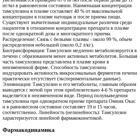
нг/мл в равновесном состоянии. Наименьшая концентрация
тамсулозина в плазме составляет 40 % от максимальной
концентрации в плазме натощак и после приема пищи.
Существуют значительные индивидуальные различия среди
пациентов в отношении концентрации препарата в плазме
после однократной дозы и многократного приема.
Распределение: Связь с белками плазмы - около 99 %, объем
распределения небольшой (около 0,2 л/кг).
Биотрансформация: Тамсулозин медленно метаболизируется в
печени с образованием менее активных метаболитов. Большая
часть тамсулозина представлена в плазме крови в
неизмененной форме. Способность тамсулозина
индуцировать активность микросомальных ферментов печени
практически отсутствует (экспериментальные данные).
Элиминация: Тамсулозин и его метаболиты, главным образом
выводятся с мочой при этом приблизительно 4-6 % препарата
выделяется в неизмененном виде. Период полувыведения
тамсулозина при однократном приеме препарата Омник Окас
и в равновесном состоянии составляет 19 и 15 часов,
соответственно. Линейность (нелинейность): Тамсулозин
характеризуется линейной фармакокинетикой.
Фармакодинамика