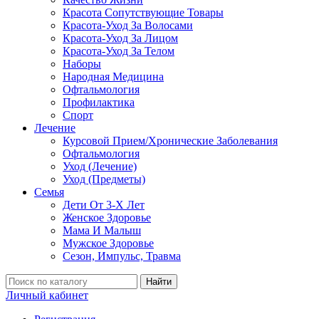
Красота Сопутствующие Товары
Красота-Уход За Волосами
Красота-Уход За Лицом
Красота-Уход За Телом
Наборы
Народная Медицина
Офтальмология
Профилактика
Спорт
Лечение
Курсовой Прием/Хронические Заболевания
Офтальмология
Уход (Лечение)
Уход (Предметы)
Семья
Дети От 3-Х Лет
Женское Здоровье
Мама И Малыш
Мужское Здоровье
Сезон, Импульс, Травма
Найти
Личный кабинет