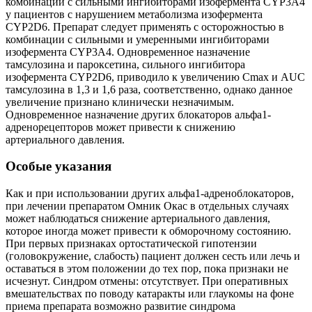
комбинации с сильными ингибиторами изофермента CYP3A4
у пациентов с нарушением метаболизма изофермента
CYP2D6. Препарат следует применять с осторожностью в
комбинации с сильными и умеренными ингибиторами
изофермента CYP3A4. Одновременное назначение
тамсулозина и пароксетина, сильного ингибитора
изофермента CYP2D6, приводило к увеличению Сmах и AUC
тамсулозина в 1,3 и 1,6 раза, соответственно, однако данное
увеличение признано клинически незначимым.
Одновременное назначение других блокаторов альфа1-
адренорецепторов может привести к снижению
артериального давления.
Особые указания
Как и при использовании других альфа1-адреноблокаторов,
при лечении препаратом Омник Окас в отдельных случаях
может наблюдаться снижение артериального давления,
которое иногда может привести к обморочному состоянию.
При первых признаках ортостатической гипотензии
(головокружение, слабость) пациент должен сесть или лечь и
оставаться в этом положении до тех пор, пока признаки не
исчезнут. Синдром отмены: отсутствует. При оперативных
вмешательствах по поводу катаракты или глаукомы на фоне
приема препарата возможно развитие синдрома