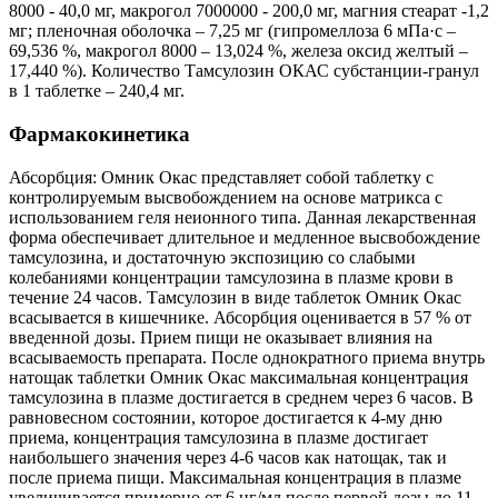
8000 - 40,0 мг, макрогол 7000000 - 200,0 мг, магния стеарат -1,2
мг; пленочная оболочка – 7,25 мг (гипромеллоза 6 мПа·с –
69,536 %, макрогол 8000 – 13,024 %, железа оксид желтый –
17,440 %). Количество Тамсулозин ОКАС субстанции-гранул
в 1 таблетке – 240,4 мг.
Фармакокинетика
Абсорбция: Омник Окас представляет собой таблетку с
контролируемым высвобождением на основе матрикса с
использованием геля неионного типа. Данная лекарственная
форма обеспечивает длительное и медленное высвобождение
тамсулозина, и достаточную экспозицию со слабыми
колебаниями концентрации тамсулозина в плазме крови в
течение 24 часов. Тамсулозин в виде таблеток Омник Окас
всасывается в кишечнике. Абсорбция оценивается в 57 % от
введенной дозы. Прием пищи не оказывает влияния на
всасываемость препарата. После однократного приема внутрь
натощак таблетки Омник Окас максимальная концентрация
тамсулозина в плазме достигается в среднем через 6 часов. В
равновесном состоянии, которое достигается к 4-му дню
приема, концентрация тамсулозина в плазме достигает
наибольшего значения через 4-6 часов как натощак, так и
после приема пищи. Максимальная концентрация в плазме
увеличивается примерно от 6 нг/мл после первой дозы до 11