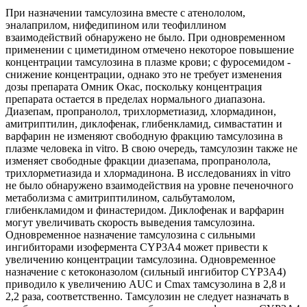
При назначении тамсулозина вместе с атенололом,
эналаприлом, нифедипином или теофиллином
взаимодействий обнаружено не было. При одновременном
применении с циметидином отмечено некоторое повышение
концентрации тамсулозина в плазме крови; с фуросемидом -
снижение концентрации, однако это не требует изменения
дозы препарата Омник Окас, поскольку концентрация
препарата остается в пределах нормального диапазона.
Диазепам, пропранолол, трихлорметиазид, хлормадинон,
амитриптилин, диклофенак, глибенкламид, симвастатин и
варфарин не изменяют свободную фракцию тамсулозина в
плазме человека in vitro. В свою очередь, тамсулозин также не
изменяет свободные фракции диазепама, пропранолола,
трихлорметиазида и хлормадинона. В исследованиях in vitro
не было обнаружено взаимодействия на уровне печеночного
метаболизма с амитриптилином, сальбутамолом,
глибенкламидом и финастеридом. Диклофенак и варфарин
могут увеличивать скорость выведения тамсулозина.
Одновременное назначение тамсулозина с сильными
ингибиторами изофермента CYP3A4 может привести к
увеличению концентрации тамсулозина. Одновременное
назначение с кетоконазолом (сильный ингибитор CYP3A4)
приводило к увеличению AUC и Сmах тамсузолина в 2,8 и
2,2 раза, соответственно. Тамсулозин не следует назначать в