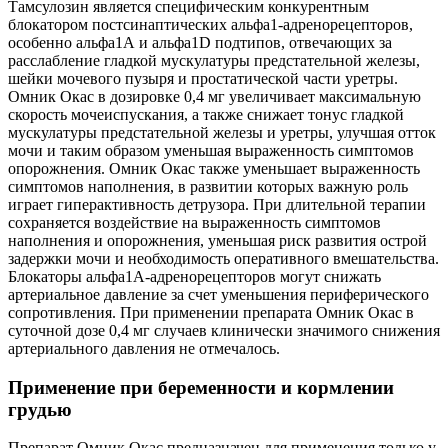
Тамсулозин является специфическим конкурентным
блокатором постсинаптических альфа1-адренорецепторов,
особенно альфа1А и альфа1D подтипов, отвечающих за
расслабление гладкой мускулатуры предстательной железы,
шейки мочевого пузыря и простатической части уретры.
Омник Окас в дозировке 0,4 мг увеличивает максимальную
скорость мочеиспускания, а также снижает тонус гладкой
мускулатуры предстательной железы и уретры, улучшая отток
мочи и таким образом уменьшая выраженность симптомов
опорожнения. Омник Окас также уменьшает выраженность
симптомов наполнения, в развитии которых важную роль
играет гиперактивность детрузора. При длительной терапии
сохраняется воздействие на выраженность симптомов
наполнения и опорожнения, уменьшая риск развития острой
задержки мочи и необходимость оперативного вмешательства.
Блокаторы альфа1А-адренорецепторов могут снижать
артериальное давление за счет уменьшения периферического
сопротивления. При применении препарата Омник Окас в
суточной дозе 0,4 мг случаев клинически значимого снижения
артериального давления не отмечалось.
Применение при беременности и кормлении
грудью
Препарат Омник Окас предназначен для применения только у