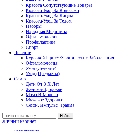
Красота Сопутствующие Товары
Красота-Уход За Волосами
Красота-Уход За Лицом
Красота-Уход За Телом
Наборы
Народная Медицина
Офтальмология
Профилактика
Спорт
Лечение
Курсовой Прием/Хронические Заболевания
Офтальмология
Уход (Лечение)
Уход (Предметы)
Семья
Дети От 3-Х Лет
Женское Здоровье
Мама И Малыш
Мужское Здоровье
Сезон, Импульс, Травма
Найти
Личный кабинет