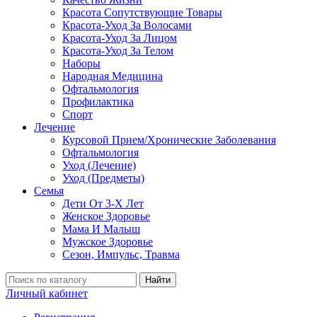
Красота Сопутствующие Товары
Красота-Уход За Волосами
Красота-Уход За Лицом
Красота-Уход За Телом
Наборы
Народная Медицина
Офтальмология
Профилактика
Спорт
Лечение
Курсовой Прием/Хронические Заболевания
Офтальмология
Уход (Лечение)
Уход (Предметы)
Семья
Дети От 3-Х Лет
Женское Здоровье
Мама И Малыш
Мужское Здоровье
Сезон, Импульс, Травма
Найти
Личный кабинет