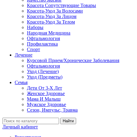
Красота Сопутствующие Товары
Красота-Уход За Волосами
Красота-Уход За Лицом
Красота-Уход За Телом
Наборы
Народная Медицина
Офтальмология
Профилактика
Спорт
Лечение
Курсовой Прием/Хронические Заболевания
Офтальмология
Уход (Лечение)
Уход (Предметы)
Семья
Дети От 3-Х Лет
Женское Здоровье
Мама И Малыш
Мужское Здоровье
Сезон, Импульс, Травма
Найти
Личный кабинет