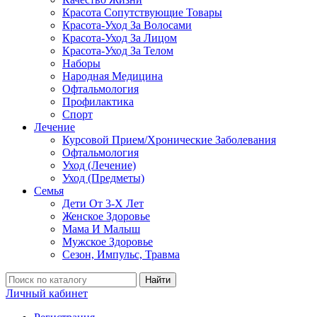
Красота Сопутствующие Товары
Красота-Уход За Волосами
Красота-Уход За Лицом
Красота-Уход За Телом
Наборы
Народная Медицина
Офтальмология
Профилактика
Спорт
Лечение
Курсовой Прием/Хронические Заболевания
Офтальмология
Уход (Лечение)
Уход (Предметы)
Семья
Дети От 3-Х Лет
Женское Здоровье
Мама И Малыш
Мужское Здоровье
Сезон, Импульс, Травма
Найти
Личный кабинет