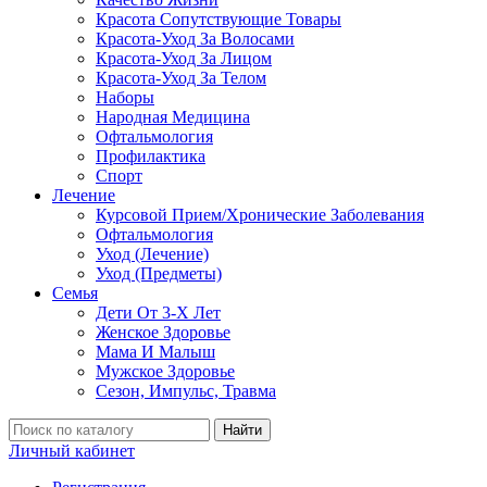
Красота Сопутствующие Товары
Красота-Уход За Волосами
Красота-Уход За Лицом
Красота-Уход За Телом
Наборы
Народная Медицина
Офтальмология
Профилактика
Спорт
Лечение
Курсовой Прием/Хронические Заболевания
Офтальмология
Уход (Лечение)
Уход (Предметы)
Семья
Дети От 3-Х Лет
Женское Здоровье
Мама И Малыш
Мужское Здоровье
Сезон, Импульс, Травма
Найти
Личный кабинет