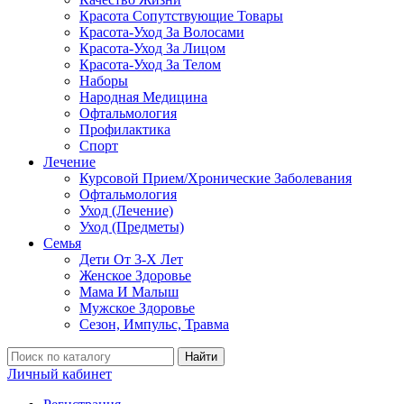
Красота Сопутствующие Товары
Красота-Уход За Волосами
Красота-Уход За Лицом
Красота-Уход За Телом
Наборы
Народная Медицина
Офтальмология
Профилактика
Спорт
Лечение
Курсовой Прием/Хронические Заболевания
Офтальмология
Уход (Лечение)
Уход (Предметы)
Семья
Дети От 3-Х Лет
Женское Здоровье
Мама И Малыш
Мужское Здоровье
Сезон, Импульс, Травма
Найти
Личный кабинет