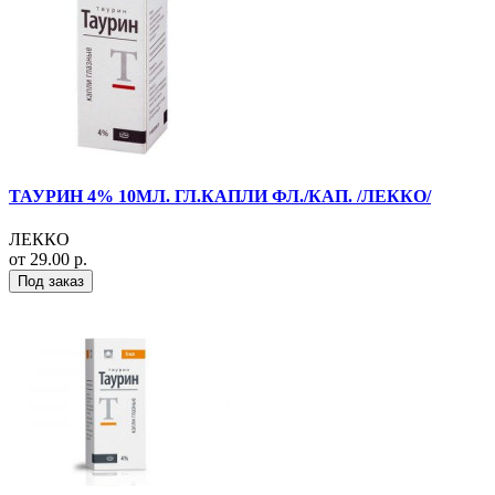
ТАУРИН 4% 10МЛ. ГЛ.КАПЛИ ФЛ./КАП. /ЛЕККО/
ЛЕККО
от 29.00 р.
Под заказ