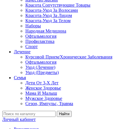
Красота Сопутствующие Товары
Красота-Уход За Волосами
Красота-Уход За Лицом
Красота-Уход За Телом
Наборы
Народная Медицина
Офтальмология
Профилактика
Спорт
Лечение
Курсовой Прием/Хронические Заболевания
Офтальмология
Уход (Лечение)
Уход (Предметы)
Семья
Дети От 3-Х Лет
Женское Здоровье
Мама И Малыш
Мужское Здоровье
Сезон, Импульс, Травма
Найти
Личный кабинет