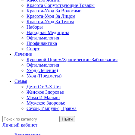
Красота Сопутствующие Товары
Красота-Уход За Волосами
Красота-Уход За Лицом
Красота-Уход За Телом
Наборы
Народная Медицина
Офтальмология
Профилактика
Спорт
Лечение
Курсовой Прием/Хронические Заболевания
Офтальмология
Уход (Лечение)
Уход (Предметы)
Семья
Дети От 3-Х Лет
Женское Здоровье
Мама И Малыш
Мужское Здоровье
Сезон, Импульс, Травма
Найти
Личный кабинет