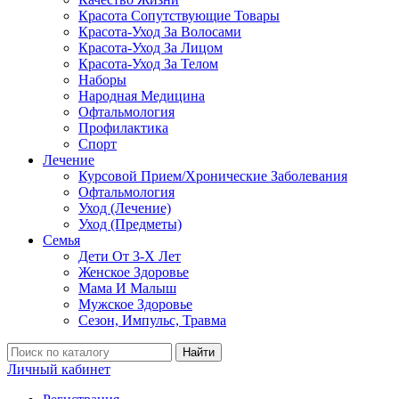
Красота Сопутствующие Товары
Красота-Уход За Волосами
Красота-Уход За Лицом
Красота-Уход За Телом
Наборы
Народная Медицина
Офтальмология
Профилактика
Спорт
Лечение
Курсовой Прием/Хронические Заболевания
Офтальмология
Уход (Лечение)
Уход (Предметы)
Семья
Дети От 3-Х Лет
Женское Здоровье
Мама И Малыш
Мужское Здоровье
Сезон, Импульс, Травма
Найти
Личный кабинет