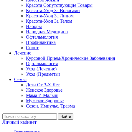
Красота Сопутствующие Товары
Красота-Уход За Волосами
Красота-Уход За Лицом
Красота-Уход За Телом
Наборы
Народная Медицина
Офтальмология
Профилактика
Спорт
Лечение
Курсовой Прием/Хронические Заболевания
Офтальмология
Уход (Лечение)
Уход (Предметы)
Семья
Дети От 3-Х Лет
Женское Здоровье
Мама И Малыш
Мужское Здоровье
Сезон, Импульс, Травма
Найти
Личный кабинет