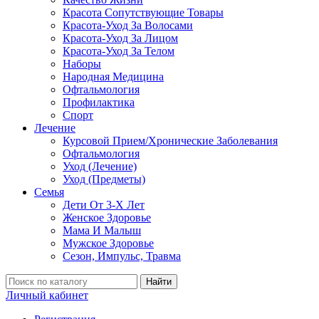
Красота Сопутствующие Товары
Красота-Уход За Волосами
Красота-Уход За Лицом
Красота-Уход За Телом
Наборы
Народная Медицина
Офтальмология
Профилактика
Спорт
Лечение
Курсовой Прием/Хронические Заболевания
Офтальмология
Уход (Лечение)
Уход (Предметы)
Семья
Дети От 3-Х Лет
Женское Здоровье
Мама И Малыш
Мужское Здоровье
Сезон, Импульс, Травма
Найти
Личный кабинет