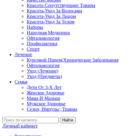
Красота Сопутствующие Товары
Красота-Уход За Волосами
Красота-Уход За Лицом
Красота-Уход За Телом
Наборы
Народная Медицина
Офтальмология
Профилактика
Спорт
Лечение
Курсовой Прием/Хронические Заболевания
Офтальмология
Уход (Лечение)
Уход (Предметы)
Семья
Дети От 3-Х Лет
Женское Здоровье
Мама И Малыш
Мужское Здоровье
Сезон, Импульс, Травма
Найти
Личный кабинет