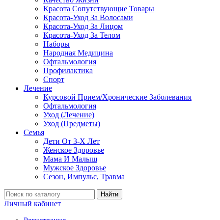
Красота Сопутствующие Товары
Красота-Уход За Волосами
Красота-Уход За Лицом
Красота-Уход За Телом
Наборы
Народная Медицина
Офтальмология
Профилактика
Спорт
Лечение
Курсовой Прием/Хронические Заболевания
Офтальмология
Уход (Лечение)
Уход (Предметы)
Семья
Дети От 3-Х Лет
Женское Здоровье
Мама И Малыш
Мужское Здоровье
Сезон, Импульс, Травма
Найти
Личный кабинет