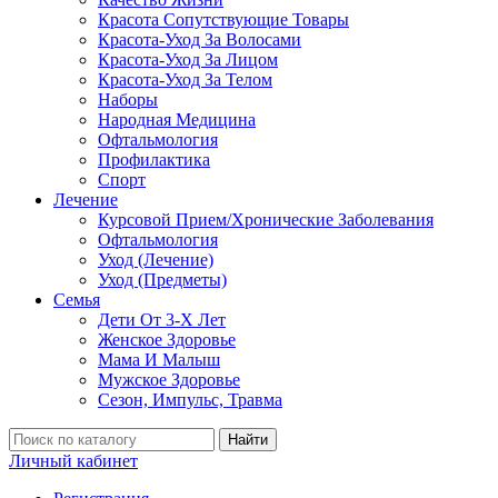
Красота Сопутствующие Товары
Красота-Уход За Волосами
Красота-Уход За Лицом
Красота-Уход За Телом
Наборы
Народная Медицина
Офтальмология
Профилактика
Спорт
Лечение
Курсовой Прием/Хронические Заболевания
Офтальмология
Уход (Лечение)
Уход (Предметы)
Семья
Дети От 3-Х Лет
Женское Здоровье
Мама И Малыш
Мужское Здоровье
Сезон, Импульс, Травма
Найти
Личный кабинет