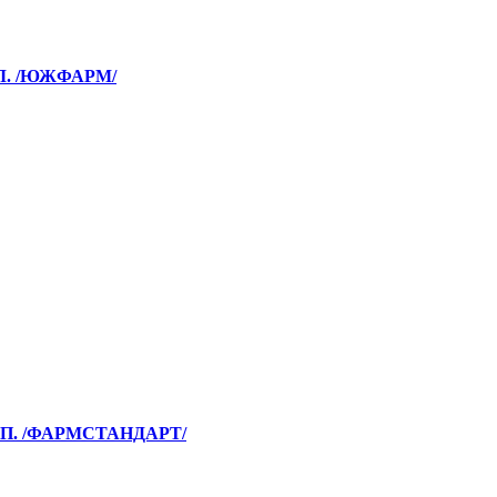
ФЛ. /ЮЖФАРМ/
КАП. /ФАРМСТАНДАРТ/