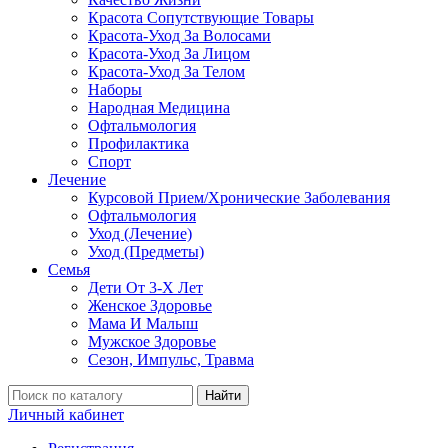
Красота Сопутствующие Товары
Красота-Уход За Волосами
Красота-Уход За Лицом
Красота-Уход За Телом
Наборы
Народная Медицина
Офтальмология
Профилактика
Спорт
Лечение
Курсовой Прием/Хронические Заболевания
Офтальмология
Уход (Лечение)
Уход (Предметы)
Семья
Дети От 3-Х Лет
Женское Здоровье
Мама И Малыш
Мужское Здоровье
Сезон, Импульс, Травма
Найти
Личный кабинет