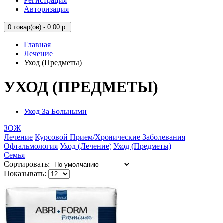
Регистрация
Авторизация
0
товар(ов) - 0.00 р.
Главная
Лечение
Уход (Предметы)
УХОД (ПРЕДМЕТЫ)
Уход За Больными
ЗОЖ
Лечение
Курсовой Прием/Хронические Заболевания
Офтальмология
Уход (Лечение)
Уход (Предметы)
Семья
Сортировать:
Показывать: