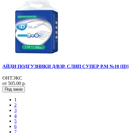
АЙДИ ПОДГУЗНИКИ Д/ВЗР. СЛИП СУПЕР Р.M №10 [ID]
ОНТЭКС
от 505.00 р.
Под заказ
1
2
3
4
5
6
7